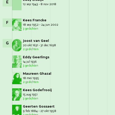
E
12 sep 1943 - 8 nov 2018
Kees Francke
F
18 sep 1952 - 24 jun 2002
3 gedichten
Joost van Geel
G
20 okt 1631 - 31 dec 1698
2 gedichten
Eddy Geerlings
14 jul 1936
3 gedichten
Maureen Ghazal
18 mei 1995
2 gedichten
Kees Godefrooij
15 aug 1951
3 gedichten
Geerten Gossaert
9 feb 1884 - 27 okt 1958
3 gedichten