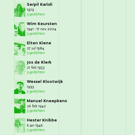
Serpil Karisli
1979
3 gedichten
Wim Keursten
1941 - 17 nov 2004
3 gedichten
Elten Kiene
27 jul 1984
3 gedichten
Jos de Klerk
21 feb 1953
3 gedichten
Wessel Klootwijk
1993
3 gedichten
Manuel Kneepkens
26 feb 1942
3 gedichten
Hester Knibbe
6 jan 1946
3 gedichten