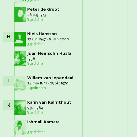
Peter de Groot
28 aug 1973
3 gedichten
Niels Hansson
H
27 aug 1947 - 16 sep 2000
3 gedichten
Juan Heinsohn Huala
1958
3 gedichten
Willem van Iependaal
I
24 maa 1891 - 23 okt 1970
2 gedichten
Karin van Kalmthout
K
9 jul 1984
3 gedichten
Ishmail Kamara
3 gedichten