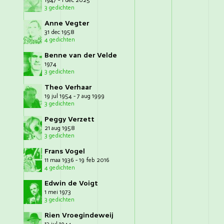
1947 - 1 dec 2025
3 gedichten
Anne Vegter
31 dec 1958
4 gedichten
Benne van der Velde
1974
3 gedichten
Theo Verhaar
19 jul 1954 - 7 aug 1999
3 gedichten
Peggy Verzett
21 aug 1958
3 gedichten
Frans Vogel
11 maa 1936 - 19 feb 2016
4 gedichten
Edwin de Voigt
1 mei 1973
3 gedichten
Rien Vroegindeweij