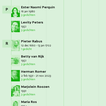
Ester Naomi Perquin
P
16 jan 1980
3 gedichten
Levity Peters
1951
3 gedichten
Pieter Rabus
R
12 dec 1660 - 13 jan 1702
1 gedicht
Betty van Rijk
1951
3 gedichten
Herman Romer
2 feb 1931 - 21 nov 2023
3 gedichten
Marjolein Roozen
1991
3 gedichten
Maria Ros