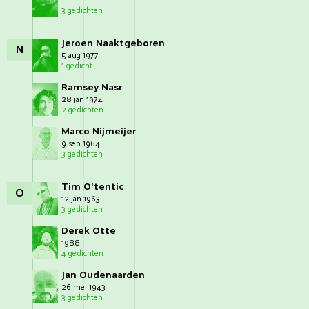
3 gedichten
Jeroen Naaktgeboren
N
5 aug 1977
1 gedicht
Ramsey Nasr
28 jan 1974
2 gedichten
Marco Nijmeijer
9 sep 1964
3 gedichten
Tim O'tentic
O
12 jan 1963
3 gedichten
Derek Otte
1988
4 gedichten
Jan Oudenaarden
26 mei 1943
3 gedichten