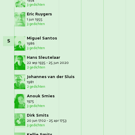
1954
3 gedichten
Eric Ruygers
1 jun 1955
3 gedichten
Miguel Santos
S
1986
3 gedichten
Hans Sleutelaar
22 sep 1935 - 25 jun 2020
2 gedichten
Johannes van der Sluis
1981
2 gedichten
Anouk Smies
1975
3 gedichten
Dirk Smits
20 jun 1702 - 25 apr 1753
3 gedichten
Kellie Smits