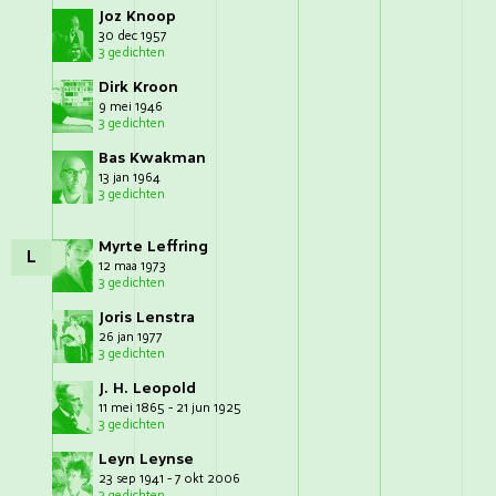
Joz Knoop
30 dec 1957
3 gedichten
Dirk Kroon
9 mei 1946
3 gedichten
Bas Kwakman
13 jan 1964
3 gedichten
Myrte Leffring
L
12 maa 1973
3 gedichten
Joris Lenstra
26 jan 1977
3 gedichten
J. H. Leopold
11 mei 1865 - 21 jun 1925
3 gedichten
Leyn Leynse
23 sep 1941 - 7 okt 2006
3 gedichten