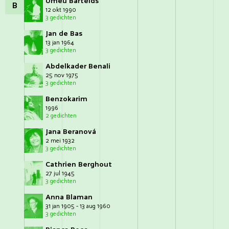
Umeu Bartelds
B
12 okt 1990
3 gedichten
Jan de Bas
13 jan 1964
3 gedichten
Abdelkader Benali
25 nov 1975
3 gedichten
Benzokarim
1996
2 gedichten
Jana Beranová
2 mei 1932
3 gedichten
Cathrien Berghout
27 jul 1945
3 gedichten
Anna Blaman
31 jan 1905 - 13 aug 1960
3 gedichten