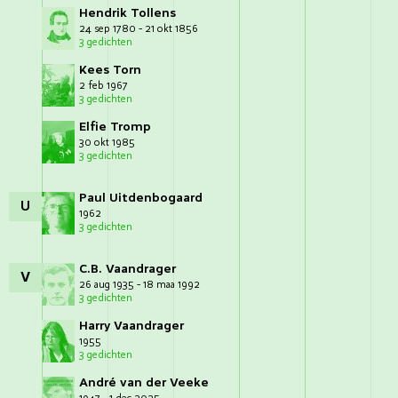
Hendrik Tollens
24 sep 1780 - 21 okt 1856
3 gedichten
Kees Torn
2 feb 1967
3 gedichten
Elfie Tromp
30 okt 1985
3 gedichten
Paul Uitdenbogaard
U
1962
3 gedichten
C.B. Vaandrager
V
26 aug 1935 - 18 maa 1992
3 gedichten
Harry Vaandrager
1955
3 gedichten
André van der Veeke