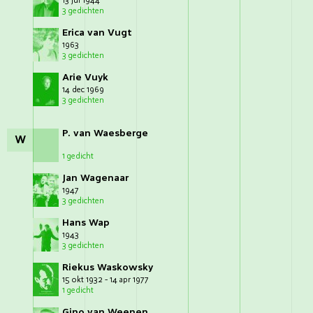
13 jul 1944
3 gedichten
Erica van Vugt
1963
3 gedichten
Arie Vuyk
14 dec 1969
3 gedichten
P. van Waesberge
W
1 gedicht
Jan Wagenaar
1947
3 gedichten
Hans Wap
1943
3 gedichten
Riekus Waskowsky
15 okt 1932 - 14 apr 1977
1 gedicht
Gino van Weenen