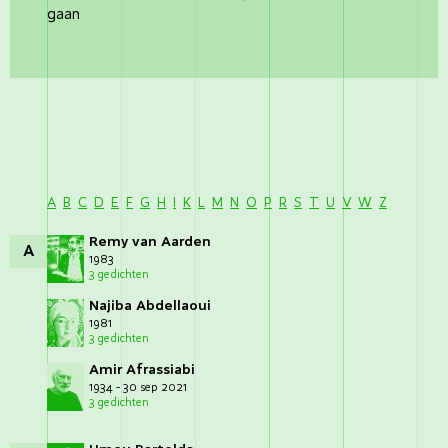
gaan
A
B
C
D
E
F
G
H
I
K
L
M
N
O
P
R
S
T
U
V
W
Z
Remy van Aarden
A
1983
3 gedichten
Najiba Abdellaoui
1981
3 gedichten
Amir Afrassiabi
1934 - 30 sep 2021
3 gedichten