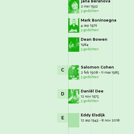
Jana Beranová
2 mei 1932
3 gedichten
Mark Boninsegna
4 sep 1976
3 gedichten
Dean Bowen
1984
3 gedichten
Salomon Cohen
C
2 feb 1908 - 11 maa 1985
3 gedichten
Daniël Dee
D
12 nov 1975
3 gedichten
Eddy Elsdijk
E
12 sep 1943 - 8 nov 2018