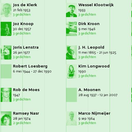
Jos de Klerk
Wessel Klootwijk
21 feb 1953
1993
3 gedichten
3 gedichten
Joz Knoop
Dirk Kroon
30 dec 1957
9 mei 1946
3 gedichten
3 gedichten
Joris Lenstra
J. H. Leopold
26 jan 1977
11 mei 1865 - 21 jun 1925
3 gedichten
3 gedichten
Robert Loesberg
Kim Longwood
6 mei 1944 - 27 dec 1990
1990
3 gedichten
Rob de Moes
A. Moonen
1947
28 aug 1937 - 12 jan 2007
3 gedichten
Ramsey Nasr
Marco Nijmeijer
28 jan 1974
9 sep 1964
2 gedichten
3 gedichten