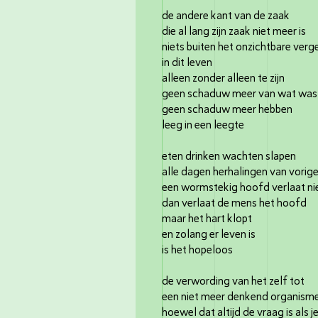
de andere kant van de zaak
die al lang zijn zaak niet meer is
niets buiten het onzichtbare ver
in dit leven
alleen zonder alleen te zijn
geen schaduw meer van wat was
geen schaduw meer hebben
leeg in een leegte
eten drinken wachten slapen
alle dagen herhalingen van vori
een wormstekig hoofd verlaat ni
dan verlaat de mens het hoofd
maar het hart klopt
en zolang er leven is
is het hopeloos
de verwording van het zelf tot
een niet meer denkend organism
hoewel dat altijd de vraag is als j