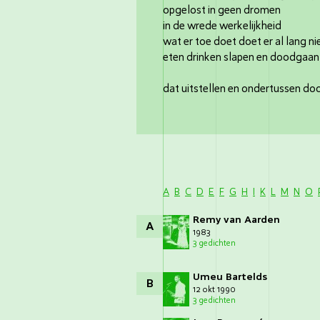
opgelost in geen dromen
in de wrede werkelijkheid
wat er toe doet doet er al lang n
eten drinken slapen en doodgaan
dat uitstellen en ondertussen doo
A
B
C
D
E
F
G
H
I
K
L
M
N
O
Remy van Aarden
A
1983
3 gedichten
Umeu Bartelds
B
12 okt 1990
3 gedichten