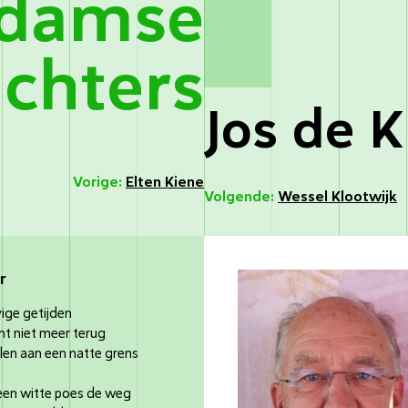
rdamse
ichters
Jos de K
Vorige:
Elten Kiene
Volgende:
Wessel Klootwijk
r
vige getijden
mt niet meer terug
len aan een natte grens
t een witte poes de weg