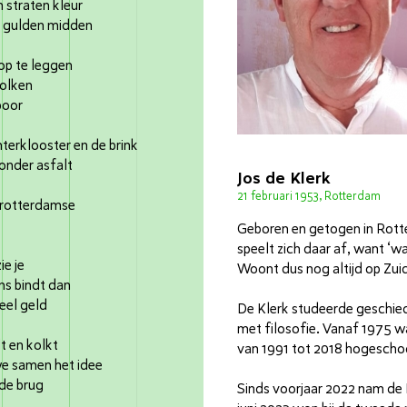
 straten kleur
t gulden midden
 op te leggen
wolken
poor
terklooster en de brink
onder asfalt
Jos de Klerk
21 februari 1953, Rotterdam
n rotterdamse
s
Geboren en getogen in Rot
speelt zich daar af, want ‘waa
e je
Woont dus nog altijd op Zui
ens bindt dan
eel geld
De Klerk studeerde geschiede
met filosofie. Vanaf 1975 wa
t en kolkt
van 1991 tot 2018 hogescho
 we samen het idee
 de brug
Sinds voorjaar 2022 nam de 