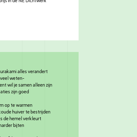
prijs in de NE Dichtwerk
urakami alles verandert
 veel weten-
bent wil je samen alleen zijn
uaties zijn goed
om op te warmen
skoude huiver te bestrijden
ls de hemel verkleurt
harder bijten