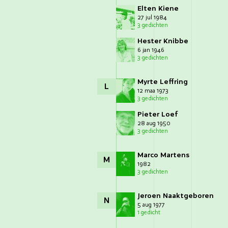
Elten Kiene
27 jul 1984
3 gedichten
Hester Knibbe
6 jan 1946
3 gedichten
Myrte Leffring
L
12 maa 1973
3 gedichten
Pieter Loef
28 aug 1950
3 gedichten
Marco Martens
M
1982
3 gedichten
Jeroen Naaktgeboren
N
5 aug 1977
1 gedicht