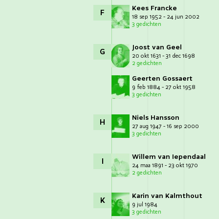
Kees Francke
F
18 sep 1952 - 24 jun 2002
3 gedichten
Joost van Geel
G
20 okt 1631 - 31 dec 1698
2 gedichten
Geerten Gossaert
9 feb 1884 - 27 okt 1958
3 gedichten
Niels Hansson
H
27 aug 1947 - 16 sep 2000
3 gedichten
Willem van Iependaal
I
24 maa 1891 - 23 okt 1970
2 gedichten
Karin van Kalmthout
K
9 jul 1984
3 gedichten