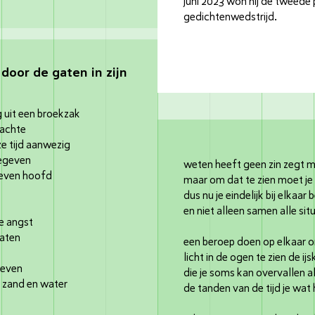
juni 2023 won hij de tweede 
gedichtenwedstrijd.
door de gaten in zijn
 uit een broekzak
dachte
ze tijd aanwezig
gegeven
weten heeft geen zin zegt m
heven hoofd
maar om dat te zien moet je
dus nu je eindelijk bij elkaar 
en niet alleen samen alle sit
e angst
laten
een beroep doen op elkaar 
licht in de ogen te zien de ij
 leven
die je soms kan overvallen a
rs zand en water
de tanden van de tijd je wat 