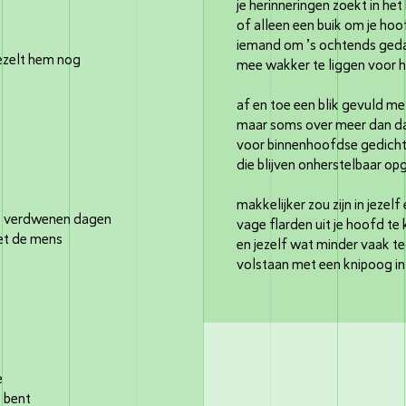
je herinneringen zoekt in he
of alleen een buik om je ho
iemand om ’s ochtends geda
gezelt hem nog
mee wakker te liggen voor h
af en toe een blik gevuld met
maar soms over meer dan da
voor binnenhoofdse gedichte
die blijven onherstelbaar op
makkelijker zou zijn in jezelf 
ge verdwenen dagen
vage flarden uit je hoofd te
et de mens
en jezelf wat minder vaak 
volstaan met een knipoog in
e
e bent