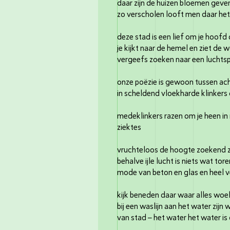
daar zijn de huizen bloemen geven
zo verscholen looft men daar he
deze stad is een lief om je hoofd
je kijkt naar de hemel en ziet de 
vergeefs zoeken naar een luchts
onze poëzie is gewoon tussen ach
in scheldend vloekharde klinkers 
medeklinkers razen om je heen i
ziekte
vruchteloos de hoogte zoekend zi
behalve ijle lucht is niets wat tor
mode van beton en glas en heel v
kijk beneden daar waar alles woel
bij een waslijn aan het water zijn
van stad – het water het water is