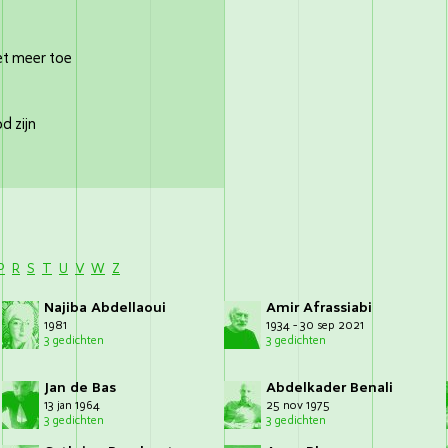
iet meer toe
d zijn
P
R
S
T
U
V
W
Z
Najiba Abdellaoui
Amir Afrassiabi
1981
1934 - 30 sep 2021
3 gedichten
3 gedichten
Jan de Bas
Abdelkader Benali
13 jan 1964
25 nov 1975
3 gedichten
3 gedichten