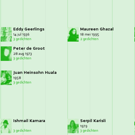
Eddy Geerlings
Maureen Ghazal
14 jul 1936
18 mei 1995
3 gedichten
2 gedichten
Peter de Groot
28 aug 1973
3 gedichten
Juan Heinsohn Huala
1958
3 gedichten
Ishmail Kamara
Serpil Karisli
1979
3 gedichten
3 gedichten