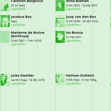
Cathrien Berghout
Anna Blaman
27 jul 1945
31 jan 1905 - 13 aug 1960
3 gedichten
3 gedichten
Jacobus Bos
Joop van den Bos
1943
17 jan 1928 - 20 apr 2019
3 gedichten
3 gedichten
Marianne de Bruine
Iris Brunia
(Korthuys)
12 maa 1977
13 apr 1957 - 7 apr 2003
3 gedichten
3 gedichten
Jules Deelder
Heiman Dullaert
24 nov 1944 - 19 dec 2019
6 feb 1636 - 6 mei 1684
4 gedichten
3 gedichten