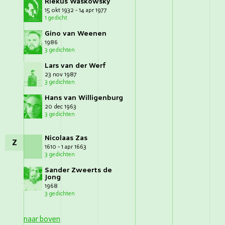
Riekus Waskowsky
15 okt 1932 - 14 apr 1977
1 gedicht
Gino van Weenen
1986
3 gedichten
Lars van der Werf
23 nov 1987
3 gedichten
Hans van Willigenburg
20 dec 1963
3 gedichten
Nicolaas Zas
Z
1610 - 1 apr 1663
3 gedichten
Sander Zweerts de
Jong
1968
3 gedichten
naar boven