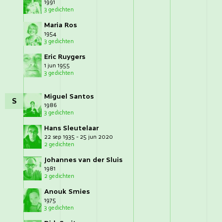
1991
3 gedichten
Maria Ros
1954
3 gedichten
Eric Ruygers
1 jun 1955
3 gedichten
Miguel Santos
S
1986
3 gedichten
Hans Sleutelaar
22 sep 1935 - 25 jun 2020
2 gedichten
Johannes van der Sluis
1981
2 gedichten
Anouk Smies
1975
3 gedichten