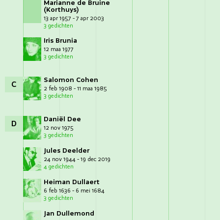
Marianne de Bruine
(Korthuys)
13 apr 1957 - 7 apr 2003
3 gedichten
Iris Brunia
12 maa 1977
3 gedichten
Salomon Cohen
C
2 feb 1908 - 11 maa 1985
3 gedichten
Daniël Dee
D
12 nov 1975
3 gedichten
Jules Deelder
24 nov 1944 - 19 dec 2019
4 gedichten
Heiman Dullaert
6 feb 1636 - 6 mei 1684
3 gedichten
Jan Dullemond