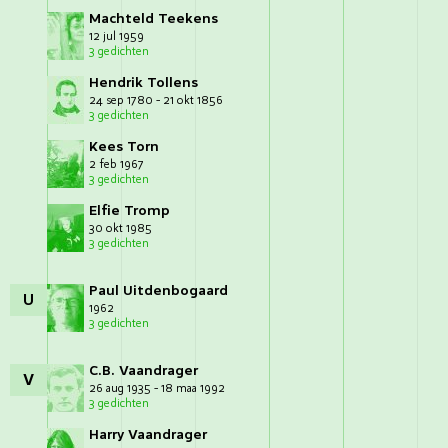
Machteld Teekens
12 jul 1959
3 gedichten
Hendrik Tollens
24 sep 1780 - 21 okt 1856
3 gedichten
Kees Torn
2 feb 1967
3 gedichten
Elfie Tromp
30 okt 1985
3 gedichten
Paul Uitdenbogaard
U
1962
3 gedichten
C.B. Vaandrager
V
26 aug 1935 - 18 maa 1992
3 gedichten
Harry Vaandrager