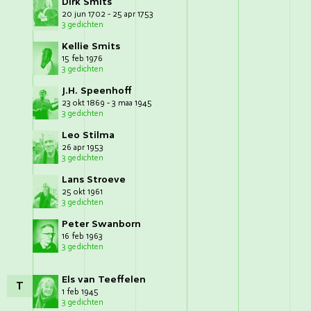
Dirk Smits
20 jun 1702 - 25 apr 1753
3 gedichten
Kellie Smits
15 feb 1976
3 gedichten
J.H. Speenhoff
23 okt 1869 - 3 maa 1945
3 gedichten
Leo Stilma
26 apr 1953
3 gedichten
Lans Stroeve
25 okt 1961
3 gedichten
Peter Swanborn
16 feb 1963
3 gedichten
Els van Teeffelen
T
1 feb 1945
3 gedichten