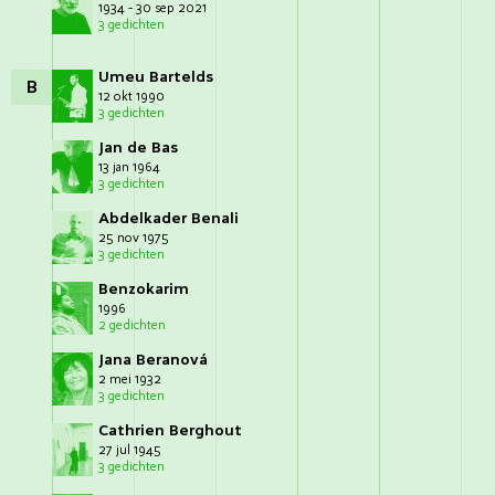
1934 - 30 sep 2021
3 gedichten
Umeu Bartelds
B
12 okt 1990
3 gedichten
Jan de Bas
13 jan 1964
3 gedichten
Abdelkader Benali
25 nov 1975
3 gedichten
Benzokarim
1996
2 gedichten
Jana Beranová
2 mei 1932
3 gedichten
Cathrien Berghout
27 jul 1945
3 gedichten