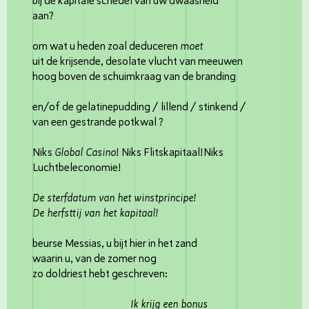
bij de kapitale schedel van uw dwaasheid
aan?
om wat u heden zoal deduceren
moet
uit de krijsende, desolate vlucht van meeuwen
hoog boven de schuimkraag van de branding
en/of de gelatinepudding / lillend / stinkend /
van een gestrande potkwal ?
Niks
Global Casino
! Niks Flitskapitaal!Niks
Luchtbeleconomie!
De sterfdatum van het winstprincipe!
De herfsttij van het kapitaal!
beurse Messias, u bijt hier in het zand
waarin u, van de zomer nog
zo doldriest hebt geschreven:
Ik krijg een bonus