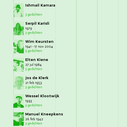
Ishmail Kamara
3 gedichten
Serpil Karisli
1979
3 gedichten
Wim Keursten
1941 - 17 nov 2004
3 gedichten
Elten Kiene
27 jul 1984
3 gedichten
Jos de Klerk
21 feb 1953
3 gedichten
Wessel Klootwijk
1993
3 gedichten
Manuel Kneepkens
26 feb 1942
3 gedichten