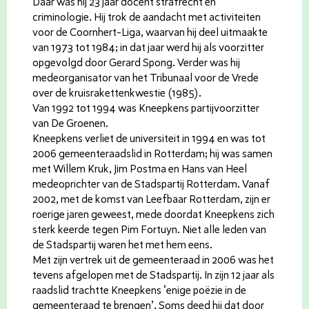
Daar was hij 23 jaar docent strafrecht en
criminologie. Hij trok de aandacht met activiteiten
voor de Coornhert-Liga, waarvan hij deel uitmaakte
van 1973 tot 1984; in dat jaar werd hij als voorzitter
opgevolgd door Gerard Spong. Verder was hij
medeorganisator van het Tribunaal voor de Vrede
over de kruisrakettenkwestie (1985).
Van 1992 tot 1994 was Kneepkens partijvoorzitter
van De Groenen.
Kneepkens verliet de universiteit in 1994 en was tot
2006 gemeenteraadslid in Rotterdam; hij was samen
met Willem Kruk, Jim Postma en Hans van Heel
medeoprichter van de Stadspartij Rotterdam. Vanaf
2002, met de komst van Leefbaar Rotterdam, zijn er
roerige jaren geweest, mede doordat Kneepkens zich
sterk keerde tegen Pim Fortuyn. Niet alle leden van
de Stadspartij waren het met hem eens.
Met zijn vertrek uit de gemeenteraad in 2006 was het
tevens afgelopen met de Stadspartij. In zijn 12 jaar als
raadslid trachtte Kneepkens ‘enige poëzie in de
gemeenteraad te brengen’. Soms deed hij dat door