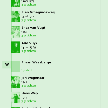
1 mei 1973
3 gedichten
Rien Vroegindeweij
13 jul 1944
3 gedichten
Erica van Vugt
1963
3 gedichten
Arie Vuyk
14 dec 1969
3 gedichten
P. van Waesberge
W
1 gedicht
Jan Wagenaar
1947
3 gedichten
Hans Wap
1943
3 gedichten