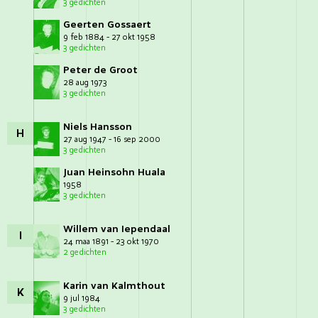
3 gedichten
Geerten Gossaert
9 feb 1884 - 27 okt 1958
3 gedichten
Peter de Groot
28 aug 1973
3 gedichten
Niels Hansson
H
27 aug 1947 - 16 sep 2000
3 gedichten
Juan Heinsohn Huala
1958
3 gedichten
Willem van Iependaal
I
24 maa 1891 - 23 okt 1970
2 gedichten
Karin van Kalmthout
K
9 jul 1984
3 gedichten