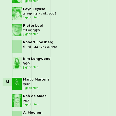
3 gedichten
Leyn Leynse
23 sep 1941 - 7 okt 2006
3 gedichten
Pieter Loef
28 aug 1950
3 gedichten
Robert Loesberg
6 mei 1944 - 27 dec 1990
Kim Longwood
1990
3 gedichten
Marco Martens
M
1982
3 gedichten
Rob de Moes
1947
3 gedichten
A. Moonen