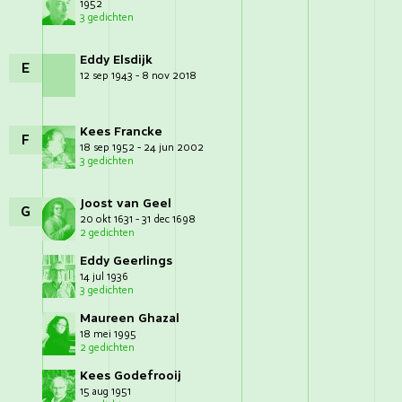
1952
3 gedichten
Eddy Elsdijk
E
12 sep 1943 - 8 nov 2018
Kees Francke
F
18 sep 1952 - 24 jun 2002
3 gedichten
Joost van Geel
G
20 okt 1631 - 31 dec 1698
2 gedichten
Eddy Geerlings
14 jul 1936
3 gedichten
Maureen Ghazal
18 mei 1995
2 gedichten
Kees Godefrooij
15 aug 1951