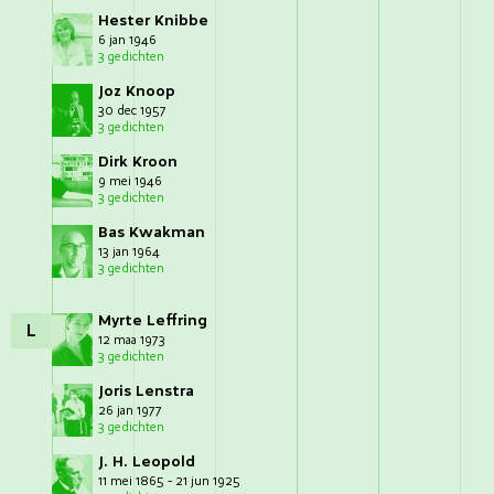
Hester Knibbe
6 jan 1946
3 gedichten
Joz Knoop
30 dec 1957
3 gedichten
Dirk Kroon
9 mei 1946
3 gedichten
Bas Kwakman
13 jan 1964
3 gedichten
Myrte Leffring
L
12 maa 1973
3 gedichten
Joris Lenstra
26 jan 1977
3 gedichten
J. H. Leopold
11 mei 1865 - 21 jun 1925