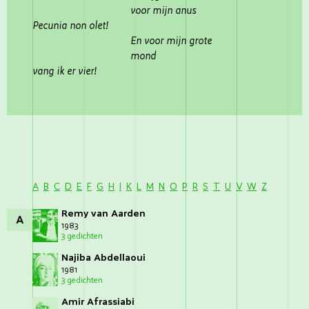
voor mijn anus
Pecunia non olet!
En voor mijn grote
mond
vang ik er vier!
A
B
C
D
E
F
G
H
I
K
L
M
N
O
P
R
S
T
U
V
W
Z
Remy van Aarden
A
1983
3 gedichten
Najiba Abdellaoui
1981
3 gedichten
Amir Afrassiabi