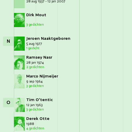
28 aug 1937 - 12 jan 2007
Dirk Mout
3 gedichten
Jeroen Naaktgeboren
N
5 aug 1977
1 gedicht
Ramsey Nasr
28 jan 1974
2 gedichten
Marco Nijmeijer
9 sep 1964
3 gedichten
Tim O'tentic
O
12 jan 1963
3 gedichten
Derek Otte
1988
4 gedichten