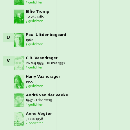
3 gedichten
Elfie Tromp
30 okt 1985
3 gedichten
Paul Uitdenbogaard
U
1962
3 gedichten
C.B. Vaandrager
V
26 aug 1935 - 18 maa 1992
3 gedichten
Harry Vaandrager
1955
3 gedichten
André van der Veeke
1947 - 1 dec 2025
3 gedichten
Anne Vegter
31 dec 1958
4 gedichten