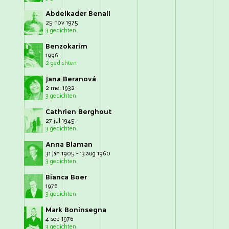
Abdelkader Benali
25 nov 1975
3 gedichten
Benzokarim
1996
2 gedichten
Jana Beranová
2 mei 1932
3 gedichten
Cathrien Berghout
27 jul 1945
3 gedichten
Anna Blaman
31 jan 1905 - 13 aug 1960
3 gedichten
Bianca Boer
1976
3 gedichten
Mark Boninsegna
4 sep 1976
3 gedichten