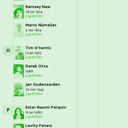
Ramsey Nasr
28 jan 1974
2 gedichten
Marco Nijmeijer
9 sep 1964
3 gedichten
Tim O'tentic
O
12 jan 1963
3 gedichten
Derek Otte
1988
4 gedichten
Jan Oudenaarden
26 mei 1943
3 gedichten
Ester Naomi Perquin
P
16 jan 1980
3 gedichten
Levity Peters