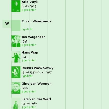
Arie Vuyk
14 dec 1969
3 gedichten
P. van Waesberge
W
1 gedicht
Jan Wagenaar
1947
3 gedichten
Hans Wap
1943
3 gedichten
Riekus Waskowsky
15 okt 1932 - 14 apr 1977
1 gedicht
Gino van Weenen
1986
3 gedichten
Lars van der Werf
23 nov 1987
3 gedichten