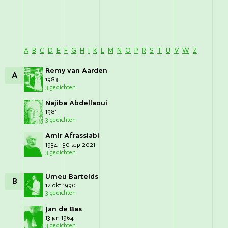
A
B
C
D
E
F
G
H
I
K
L
M
N
O
P
R
S
T
U
V
W
Z
Remy van Aarden
A
1983
3 gedichten
Najiba Abdellaoui
1981
3 gedichten
Amir Afrassiabi
1934 - 30 sep 2021
3 gedichten
Umeu Bartelds
B
12 okt 1990
3 gedichten
Jan de Bas
13 jan 1964
3 gedichten