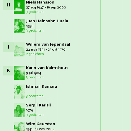
Niels Hansson
H
27 aug 1947 - 16 sep 2000
3 gedichten
Juan Heinsohn Huala
1958
3 gedichten
Willem van Iependaal
I
24 maa 1891 - 23 okt 1970
2 gedichten
Karin van Kalmthout
K
9 jul 1984
3 gedichten
Ishmail Kamara
3 gedichten
Serpil Karisli
1979
3 gedichten
Wim Keursten
1941 - 17 nov 2004