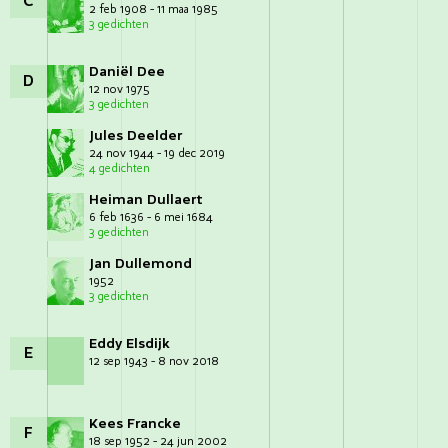
C
2 feb 1908 - 11 maa 1985
3 gedichten
Daniël Dee
D
12 nov 1975
3 gedichten
Jules Deelder
24 nov 1944 - 19 dec 2019
4 gedichten
Heiman Dullaert
6 feb 1636 - 6 mei 1684
3 gedichten
Jan Dullemond
1952
3 gedichten
Eddy Elsdijk
E
12 sep 1943 - 8 nov 2018
Kees Francke
F
18 sep 1952 - 24 jun 2002