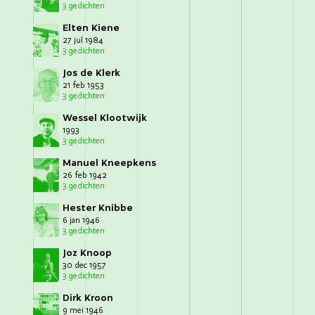
3 gedichten
Elten Kiene
27 jul 1984
3 gedichten
Jos de Klerk
21 feb 1953
3 gedichten
Wessel Klootwijk
1993
3 gedichten
Manuel Kneepkens
26 feb 1942
3 gedichten
Hester Knibbe
6 jan 1946
3 gedichten
Joz Knoop
30 dec 1957
3 gedichten
Dirk Kroon
9 mei 1946