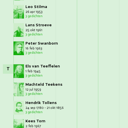
Leo Stilma
26 apr 1953
3 gedichten
Lans Stroeve
25 okt 1961
3 gedichten
Peter Swanborn
16 feb 1963
3 gedichten
Els van Teeffelen
T
1 feb 1945
3 gedichten
Machteld Teekens
12 jul 1959
3 gedichten
Hendrik Tollens
24 sep 1780 - 21 okt 1856
3 gedichten
Kees Torn
2 feb 1967