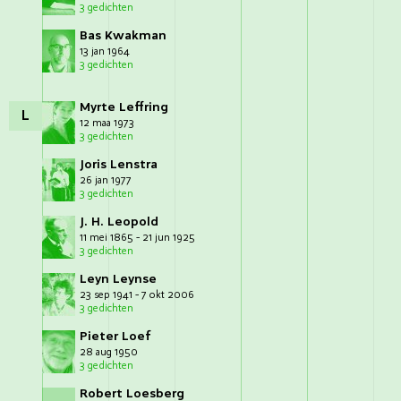
3 gedichten
Bas Kwakman
13 jan 1964
3 gedichten
Myrte Leffring
L
12 maa 1973
3 gedichten
Joris Lenstra
26 jan 1977
3 gedichten
J. H. Leopold
11 mei 1865 - 21 jun 1925
3 gedichten
Leyn Leynse
23 sep 1941 - 7 okt 2006
3 gedichten
Pieter Loef
28 aug 1950
3 gedichten
Robert Loesberg