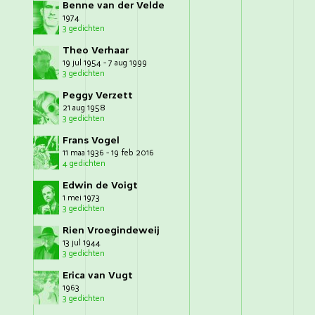
Benne van der Velde
1974
3 gedichten
Theo Verhaar
19 jul 1954 - 7 aug 1999
3 gedichten
Peggy Verzett
21 aug 1958
3 gedichten
Frans Vogel
11 maa 1936 - 19 feb 2016
4 gedichten
Edwin de Voigt
1 mei 1973
3 gedichten
Rien Vroegindeweij
13 jul 1944
3 gedichten
Erica van Vugt
1963
3 gedichten