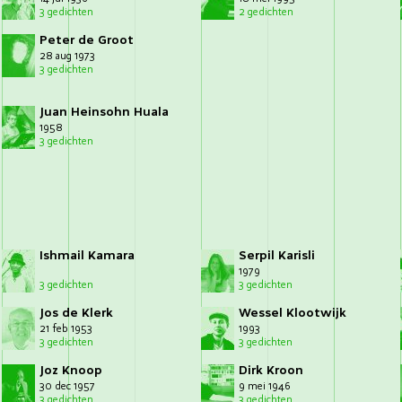
3 gedichten
2 gedichten
Peter de Groot
28 aug 1973
3 gedichten
Juan Heinsohn Huala
1958
3 gedichten
Ishmail Kamara
Serpil Karisli
1979
3 gedichten
3 gedichten
Jos de Klerk
Wessel Klootwijk
21 feb 1953
1993
3 gedichten
3 gedichten
Joz Knoop
Dirk Kroon
30 dec 1957
9 mei 1946
3 gedichten
3 gedichten