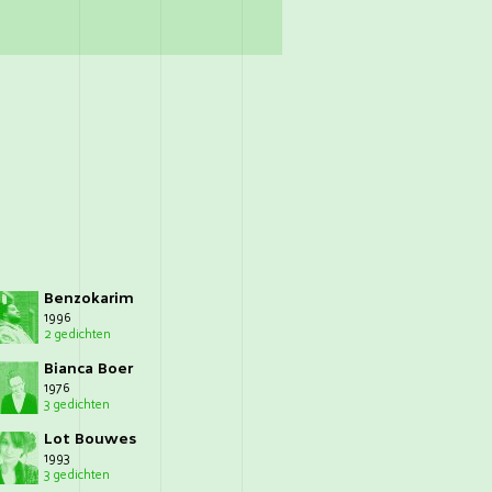
Benzokarim
1996
2 gedichten
Bianca Boer
1976
3 gedichten
Lot Bouwes
1993
3 gedichten