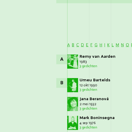
A
B
C
D
E
F
G
H
I
K
L
M
N
O
Remy van Aarden
A
1983
3 gedichten
Umeu Bartelds
B
12 okt 1990
3 gedichten
Jana Beranová
2 mei 1932
3 gedichten
Mark Boninsegna
4 sep 1976
3 gedichten