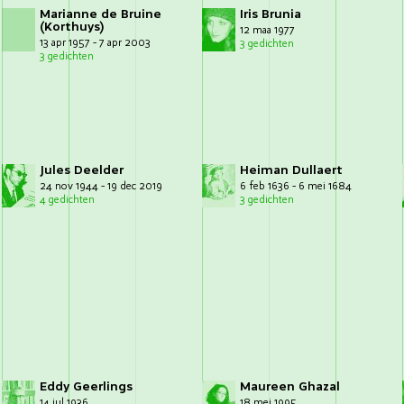
Marianne de Bruine
Iris Brunia
(Korthuys)
12 maa 1977
13 apr 1957 - 7 apr 2003
3 gedichten
3 gedichten
Jules Deelder
Heiman Dullaert
24 nov 1944 - 19 dec 2019
6 feb 1636 - 6 mei 1684
4 gedichten
3 gedichten
Eddy Geerlings
Maureen Ghazal
14 jul 1936
18 mei 1995