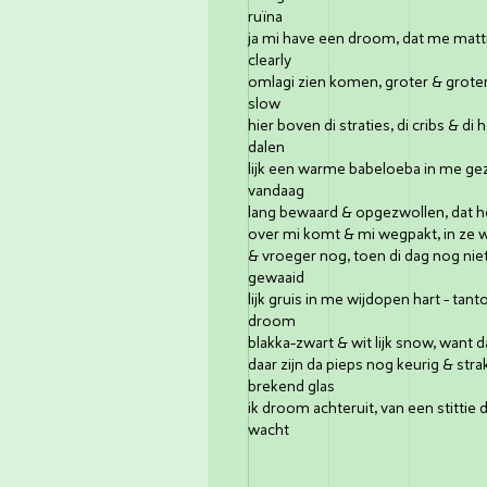
ruïna
ja mi have een droom, dat me matti
clearly
omlagi zien komen, groter & groter
slow
hier boven di straties, di cribs & d
dalen
lijk een warme babeloeba in me ge
vandaag
lang bewaard & opgezwollen, dat heel
over mi komt & mi wegpakt, in ze w
& vroeger nog, toen di dag nog ni
gewaaid
lijk gruis in me wijdopen hart - tan
droom
blakka-zwart & wit lijk snow, want da
daar zijn da pieps nog keurig & str
brekend glas
ik droom achteruit, van een stittie d
wacht