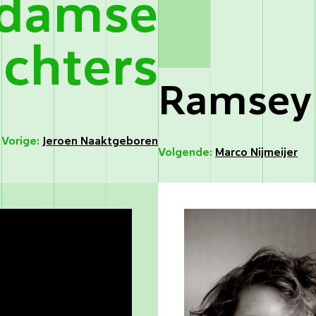
rdamse
ichters
Ramsey
Vorige:
Jeroen Naaktgeboren
Volgende:
Marco Nijmeijer