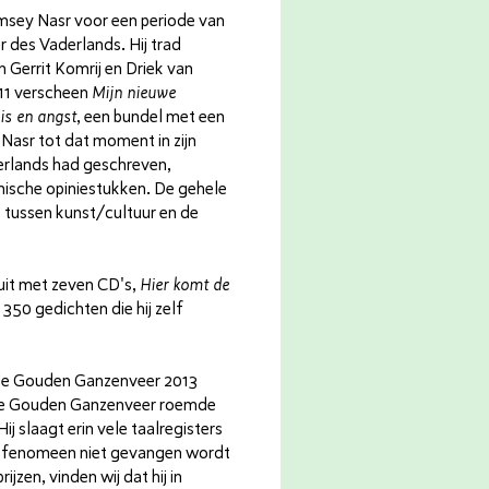
msey Nasr voor een periode van
r des Vaderlands. Hij trad
 Gerrit Komrij en Driek van
011 verscheen
Mijn nieuwe
is en angst
, een bundel met een
 Nasr tot dat moment in zijn
erlands had geschreven,
ische opiniestukken. De gehele
ie tussen kunst/cultuur en de
 uit met zeven CD's,
Hier komt de
350 gedichten die hij zelf
 de Gouden Ganzenveer 2013
e Gouden Ganzenveer roemde
Hij slaagt erin vele taalregisters
at fenomeen niet gevangen wordt
rijzen, vinden wij dat hij in