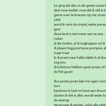
zo ging dat dan, in die goeie ouwe 
aber now wullah, now dat ik old & bij
game over te kniezen op me stoero
stitti
word ik remi da rimpel, weke pampa
gast
deze land is niet meer wat ze was - 
ruiten
al die toelies, al di tuigkoppen uit
di playen biggi pompoe pompoe, ab
zuigt maar
& di praat maar habbi dabbi & di doe
zeg you
di bokitoos hebben geen props of r
da fitti gezet
dus poetry poet, kijk me ogen, luist
torri
hardcore & luid: mi have een droom,
sluiten di shit & alles wordt wider ba
da weerga
terug naar di wortel - vóór alle sti