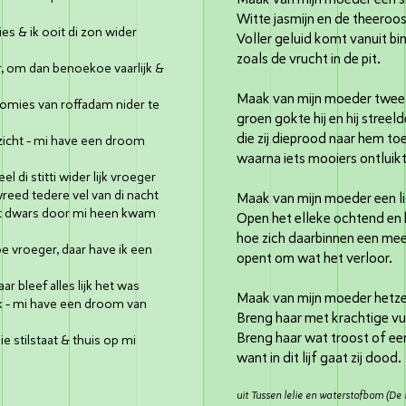
Witte jasmijn en de theeroos
es & ik ooit di zon wider
Voller geluid komt vanuit b
zoals de vrucht in de pit.
, om dan benoekoe vaarlijk &
Maak van mijn moeder twee
i homies van roffadam nider te
groen gokte hij en hij streeld
die zij dieprood naar hem t
zicht - mi have een droom
waarna iets mooiers ontluik
 di stitti wider lijk vroeger
reed tedere vel van di nacht
Maak van mijn moeder een lic
et dwars door mi heen kwam
Open het elleke ochtend en
hoe zich daarbinnen een me
toe vroeger, daar have ik een
opent om wat het verloor.
ar bleef alles lijk het was
Maak van mijn moeder hetzel
ak - mi have een droom van
Breng haar met krachtige vu
Breng haar wat troost of een
ie stilstaat & thuis op mi
want in dit lijf gaat zij dood.
uit
Tussen lelie en waterstofbom
(De 