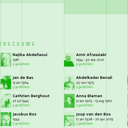
P
R
S
T
U
V
W
Z
Najiba Abdellaoui
Amir Afrassiabi
1981
1934 - 30 sep 2021
3 gedichten
3 gedichten
Jan de Bas
Abdelkader Benali
13 jan 1964
25 nov 1975
3 gedichten
3 gedichten
Cathrien Berghout
Anna Blaman
27 jul 1945
31 jan 1905 - 13 aug 1960
3 gedichten
3 gedichten
Jacobus Bos
Joop van den Bos
1943
17 jan 1928 - 20 apr 2019
3 gedichten
3 gedichten