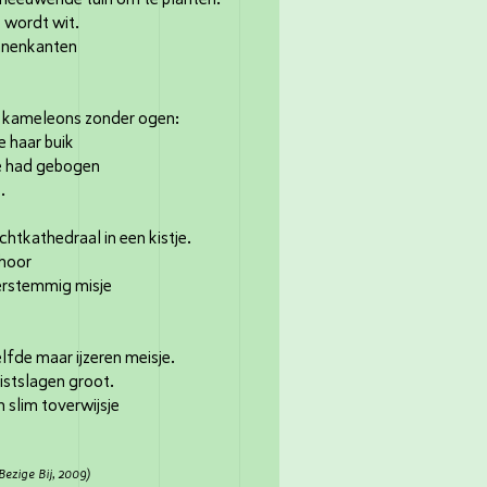
 wordt wit.
innenkanten
 kameleons zonder ogen:
e haar buik
oe had gebogen
t.
htkathedraal in een kistje.
 hoor
erstemmig misje
fde maar ijzeren meisje.
istslagen groot.
 slim toverwijsje
Bezige Bij, 2009)