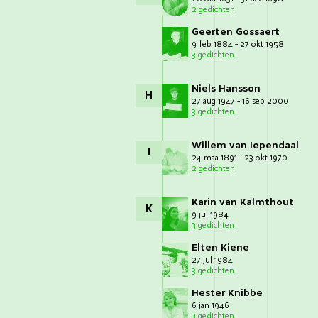
2 gedichten
Geerten Gossaert
9 feb 1884 - 27 okt 1958
3 gedichten
Niels Hansson
H
27 aug 1947 - 16 sep 2000
3 gedichten
Willem van Iependaal
I
24 maa 1891 - 23 okt 1970
2 gedichten
Karin van Kalmthout
K
9 jul 1984
3 gedichten
Elten Kiene
27 jul 1984
3 gedichten
Hester Knibbe
6 jan 1946
3 gedichten