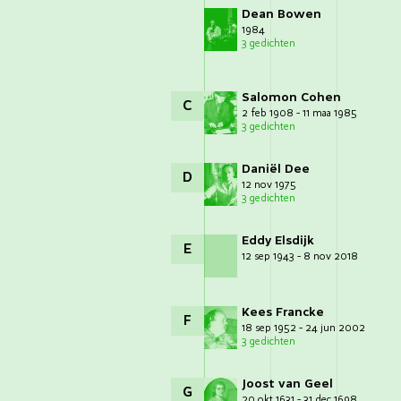
Dean Bowen
1984
3 gedichten
Salomon Cohen
C
2 feb 1908 - 11 maa 1985
3 gedichten
Daniël Dee
D
12 nov 1975
3 gedichten
Eddy Elsdijk
E
12 sep 1943 - 8 nov 2018
Kees Francke
F
18 sep 1952 - 24 jun 2002
3 gedichten
Joost van Geel
G
20 okt 1631 - 31 dec 1698