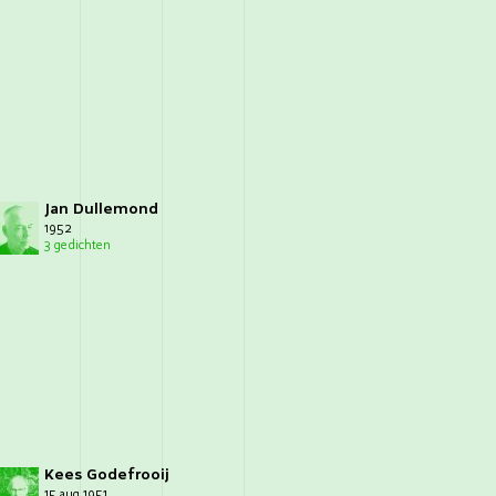
Jan Dullemond
1952
3 gedichten
Kees Godefrooij
15 aug 1951