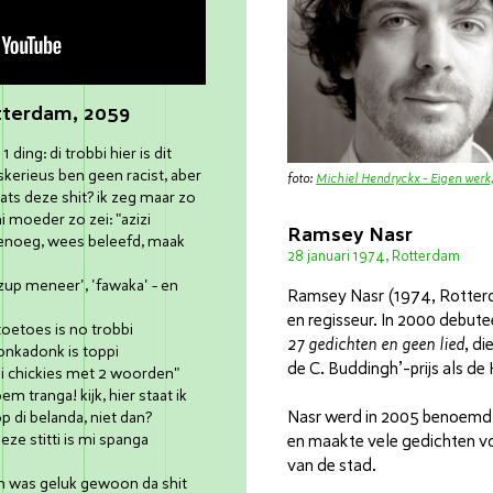
tterdam, 2059
 ding: di trobbi hier is dit
skerieus ben geen racist, aber
foto:
Michiel Hendryckx - Eigen werk
wats deze shit? ik zeg maar zo
 moeder zo zei: "azizi
Ramsey Nasr
genoeg, wees beleefd, maak
28 januari 1974, Rotterdam
zup meneer', 'fawaka' - en
Ramsey Nasr (1974, Rotterda
en regisseur. In 2000 debute
toetoes is no trobbi
27 gedichten en geen lied
, d
onkadonk is toppi
de C. Buddingh’-prijs als de
di chickies met 2 woorden"
 tranga! kijk, hier staat ik
Nasr werd in 2005 benoemd 
op di belanda, niet dan?
ze stitti is mi spanga
en maakte vele gedichten v
van de stad.
oen was geluk gewoon da shit