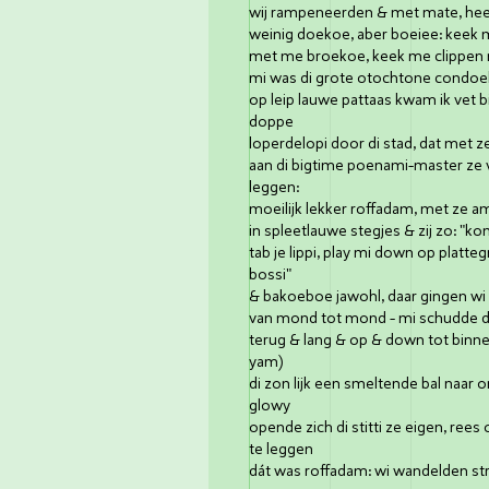
wij rampeneerden & met mate, heel
weinig doekoe, aber boeiee: keek 
met me broekoe, keek me clippen 
mi was di grote otochtone condo
op leip lauwe pattaas kwam ik vet
doppe
loperdelopi door di stad, dat met 
aan di bigtime poenami-master ze 
leggen:
moeilijk lekker roffadam, met ze am
in spleetlauwe stegjes & zij zo: "ko
tab je lippi, play mi down op platte
bossi"
& bakoeboe jawohl, daar gingen wi da
van mond tot mond - mi schudde di 
terug & lang & op & down tot binn
yam)
di zon lijk een smeltende bal naa
glowy
opende zich di stitti ze eigen, re
te leggen
dát was roffadam: wi wandelden st