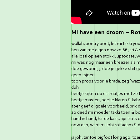
Mi have een droom – Ro
wullah, poetry poet, let mi takki you 1
ben van me eigen now zo 66 jari & 
alle josti op een stokki, uptodate, 
mi was nog maar een breezer als mi
doe gewoon jij, doe je gekke shit 
geen tsjoeri
toon props voor je brada, zeg 'waz
duh
beetje kijken op di smatjes met ze 
beetje masten, beetje klaren & kab
aber geef di goeie voorbeeld, prik 
zo deed mi moeder takki toen & boem
hand in hand, harde kaas, api trots 
now dan, want mi lobi roffadam & de
ja joh, tantoe bigfoot long ago, t