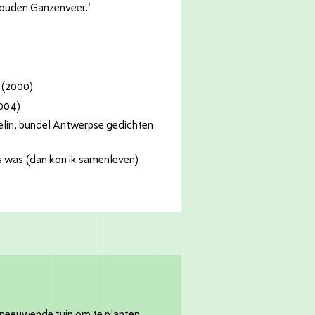
Gouden Ganzenveer.'
d (2000)
004)
lin, bundel Antwerpse gedichten
s was (dan kon ik samenleven)
neeuwende tuin om te planten.