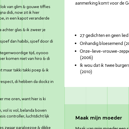
aanmerking komt voor de 
klok van glim & gouwe tiffies
na didi, now zit ik hier
e, in een kapot veranderde
 achter glas & ik zweer je
27 gedichten en geen lie
sjoef dan habibi, sjoef door di
Onhandig bloesemend (2
Onze-lieve-vrouwe-zeppe
 di tegenwoordige tijd, oyooo
(2006)
er komen niet van hiro & di
Ik wou dat ik twee burger
t maar takki takki poep & ik
(2010)
espect, di hebben da dockz in
er me oren, want hier is ki
 vol is vol, belanda boven
sis controller, luchtdicht lijk
Maak mijn moeder
tties zwaar paraloezoe & dikke
Maak van mijn moeder een s