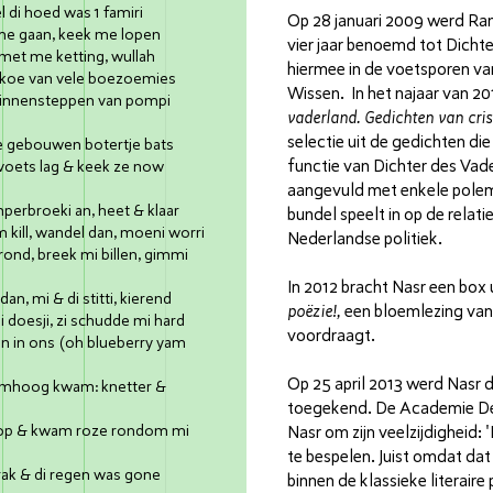
 di hoed was 1 famiri
Op 28 januari 2009 werd Ra
me gaan, keek me lopen
vier jaar benoemd tot Dichte
met me ketting, wullah
hiermee in de voetsporen van
ekoe van vele boezoemies
Wissen. In het najaar van 2
 binnensteppen van pompi
vaderland. Gedichten van cris
selectie uit de gedichten die
ze gebouwen botertje bats
functie van Dichter des Vad
voets lag & keek ze now
aangevuld met enkele polem
perbroeki an, heet & klaar
bundel speelt in op de relat
m kill, wandel dan, moeni worri
Nederlandse politiek.
grond, breek mi billen, gimmi
In 2012 bracht Nasr een box
n, mi & di stitti, kierend
poëzie!,
een bloemlezing van 
doesji, zi schudde mi hard
voordraagt.
en in ons (oh blueberry yam
Op 25 april 2013 werd Nasr
r omhoog kwam: knetter &
toegekend. De Academie D
es op & kwam roze rondom mi
Nasr om zijn veelzijdigheid: '
te bespelen. Juist omdat d
rak & di regen was gone
binnen de klassieke literaire p