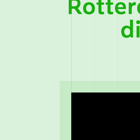
Rotte
d