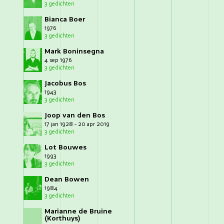
3 gedichten
Bianca Boer
1976
3 gedichten
Mark Boninsegna
4 sep 1976
3 gedichten
Jacobus Bos
1943
3 gedichten
Joop van den Bos
17 jan 1928 - 20 apr 2019
3 gedichten
Lot Bouwes
1993
3 gedichten
Dean Bowen
1984
3 gedichten
Marianne de Bruine
(Korthuys)