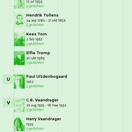
12 jul 1959
3 gedichten
Hendrik Tollens
24 sep 1780 - 21 okt 1856
3 gedichten
Kees Torn
2 feb 1967
3 gedichten
Elfie Tromp
30 okt 1985
3 gedichten
Paul Uitdenbogaard
U
1962
3 gedichten
C.B. Vaandrager
V
26 aug 1935 - 18 maa 1992
3 gedichten
Harry Vaandrager
1955
3 gedichten