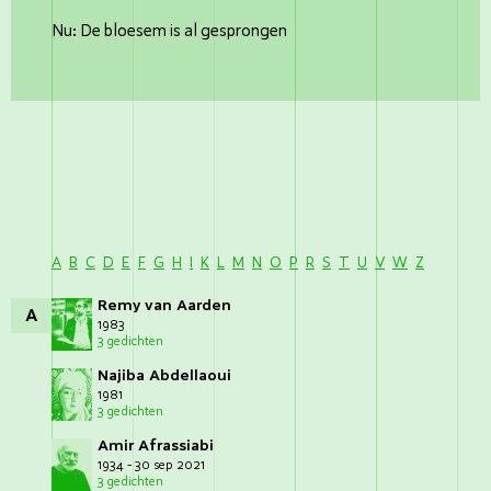
Nu: De bloesem is al gesprongen
A
B
C
D
E
F
G
H
I
K
L
M
N
O
P
R
S
T
U
V
W
Z
Remy van Aarden
A
1983
3 gedichten
Najiba Abdellaoui
1981
3 gedichten
Amir Afrassiabi
1934 - 30 sep 2021
3 gedichten