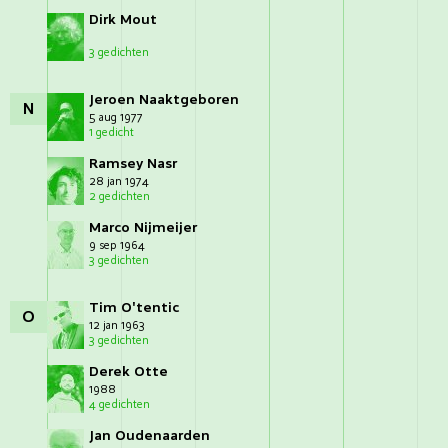
Dirk Mout
3 gedichten
Jeroen Naaktgeboren
N
5 aug 1977
1 gedicht
Ramsey Nasr
28 jan 1974
2 gedichten
Marco Nijmeijer
9 sep 1964
3 gedichten
Tim O'tentic
O
12 jan 1963
3 gedichten
Derek Otte
1988
4 gedichten
Jan Oudenaarden