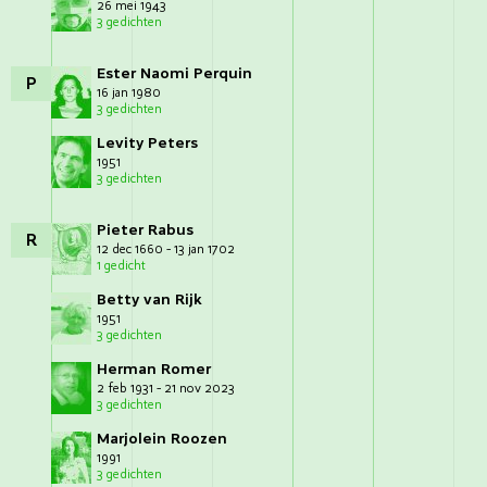
26 mei 1943
3 gedichten
Ester Naomi Perquin
P
16 jan 1980
3 gedichten
Levity Peters
1951
3 gedichten
Pieter Rabus
R
12 dec 1660 - 13 jan 1702
1 gedicht
Betty van Rijk
1951
3 gedichten
Herman Romer
2 feb 1931 - 21 nov 2023
3 gedichten
Marjolein Roozen
1991
3 gedichten