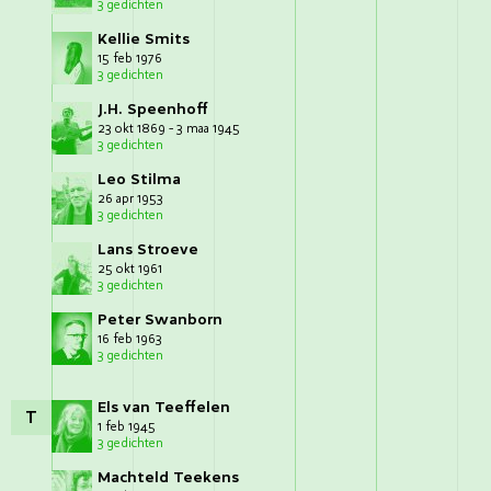
3 gedichten
Kellie Smits
15 feb 1976
3 gedichten
J.H. Speenhoff
23 okt 1869 - 3 maa 1945
3 gedichten
Leo Stilma
26 apr 1953
3 gedichten
Lans Stroeve
25 okt 1961
3 gedichten
Peter Swanborn
16 feb 1963
3 gedichten
Els van Teeffelen
T
1 feb 1945
3 gedichten
Machteld Teekens