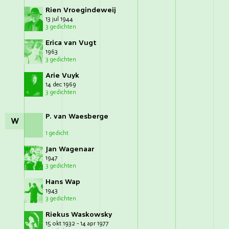
Rien Vroegindeweij
13 jul 1944
3 gedichten
Erica van Vugt
1963
3 gedichten
Arie Vuyk
14 dec 1969
3 gedichten
P. van Waesberge
W
1 gedicht
Jan Wagenaar
1947
3 gedichten
Hans Wap
1943
3 gedichten
Riekus Waskowsky
15 okt 1932 - 14 apr 1977