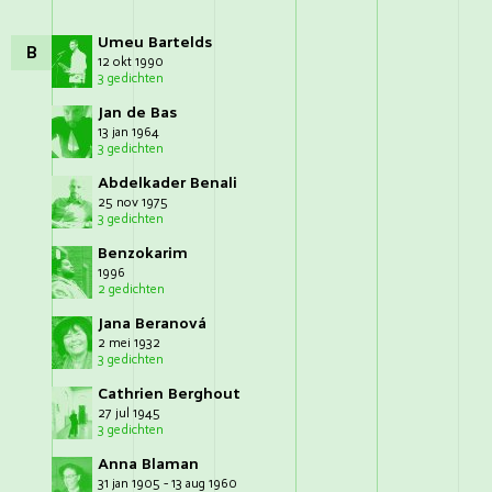
Umeu Bartelds
B
12 okt 1990
3 gedichten
Jan de Bas
13 jan 1964
3 gedichten
Abdelkader Benali
25 nov 1975
3 gedichten
Benzokarim
1996
2 gedichten
Jana Beranová
2 mei 1932
3 gedichten
Cathrien Berghout
27 jul 1945
3 gedichten
Anna Blaman
31 jan 1905 - 13 aug 1960