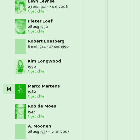
Leyn Leynse
23 sep 1941 - 7 okt 2006
3 gedichten
Pieter Loef
28 aug 1950
3 gedichten
Robert Loesberg
6 mei 1944 - 27 dec 1990
Kim Longwood
1990
3 gedichten
Marco Martens
M
1982
3 gedichten
Rob de Moes
1947
3 gedichten
A. Moonen
28 aug 1937 - 12 jan 2007