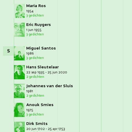
Maria Ros
1954
3 gedichten
Eric Ruygers
1 jun 1955
3 gedichten
Miguel Santos
S
1986
3 gedichten
Hans Sleutelaar
22 sep 1935 - 25 jun 2020
2 gedichten
Johannes van der Sluis
1981
2 gedichten
Anouk Smies
1975
3 gedichten
Dirk Smits
20 jun 1702 - 25 apr 1753