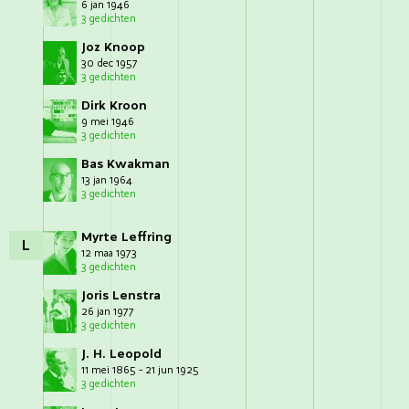
6 jan 1946
3 gedichten
Joz Knoop
30 dec 1957
3 gedichten
Dirk Kroon
9 mei 1946
3 gedichten
Bas Kwakman
13 jan 1964
3 gedichten
Myrte Leffring
L
12 maa 1973
3 gedichten
Joris Lenstra
26 jan 1977
3 gedichten
J. H. Leopold
11 mei 1865 - 21 jun 1925
3 gedichten