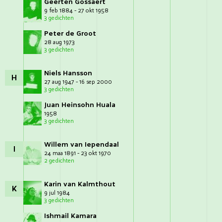
Geerten Gossaert
9 feb 1884 - 27 okt 1958
3 gedichten
Peter de Groot
28 aug 1973
3 gedichten
Niels Hansson
H
27 aug 1947 - 16 sep 2000
3 gedichten
Juan Heinsohn Huala
1958
3 gedichten
Willem van Iependaal
I
24 maa 1891 - 23 okt 1970
2 gedichten
Karin van Kalmthout
K
9 jul 1984
3 gedichten
Ishmail Kamara