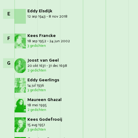
Eddy Elsdijk
E
12 sep 1943 - 8 nov 2018
Kees Francke
F
18 sep 1952 - 24 jun 2002
3 gedichten
Joost van Geel
G
20 okt 1631 - 31 dec 1698
2 gedichten
Eddy Geerlings
14 jul 1936
3 gedichten
Maureen Ghazal
18 mei 1995
2 gedichten
Kees Godefrooij
15 aug 1951
3 gedichten