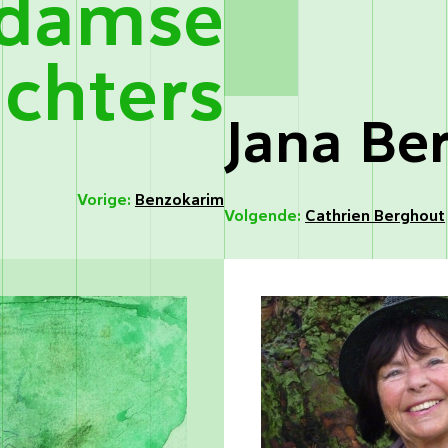
rdamse
ichters
Jana Be
Vorige:
Benzokarim
Volgende:
Cathrien Berghout