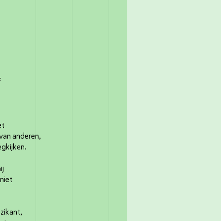
f
et
 van anderen,
gkijken.
ij
 niet
uzikant,