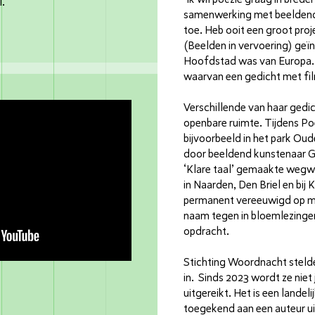
l.
samenwerking met beeldend 
toe. Heb ooit een groot proj
(Beelden in vervoering) geï
Hoofdstad was van Europa. E
waarvan een gedicht met film
Verschillende van haar gedic
openbare ruimte. Tijdens Po
bijvoorbeeld in het park O
door beeldend kunstenaar Gu
‘Klare taal’ gemaakte wegwi
in Naarden, Den Briel en bij K
permanent vereeuwigd op mu
naam tegen in bloemlezingen
opdracht.
Stichting Woordnacht stelde
in. Sinds 2023 wordt ze niet 
uitgereikt. Het is een landelij
toegekend aan een auteur ui