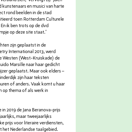
kunstenaars en musici van harte
ect rond beelden in de stad
nitieerd toen Rotterdam Culturele
n ik ben trots op de dvd
pje op deze site staat.‘
hten zijn geplaatst in de
etry International 2013, werd
ude Westen (West-Kruiskade) de
ido Marsille naar haar gedicht
jzer geplaatst. Maar ook elders –
inderdijk zijn haar teksten
ren of anders. Vaak komt u haar
 op thema of als werk in
 in 2019 de Jana Beranova-prijs
jaarlijks, maar tweejaarlijks
ke prijs voor literaire verdiensten,
t het Nederlandse taalgebied.