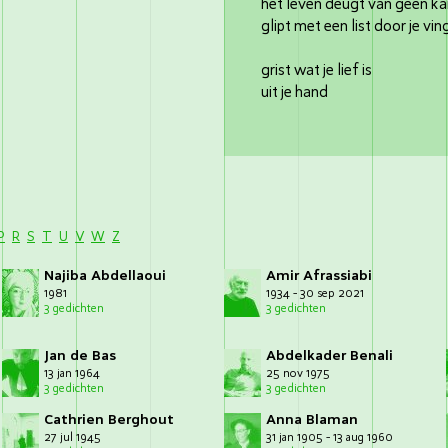
het leven deugt van geen k
glipt met een list door je vi
grist wat je lief is
uit je hand
P
R
S
T
U
V
W
Z
Najiba Abdellaoui
Amir Afrassiabi
1981
1934 - 30 sep 2021
3 gedichten
3 gedichten
Jan de Bas
Abdelkader Benali
13 jan 1964
25 nov 1975
3 gedichten
3 gedichten
Cathrien Berghout
Anna Blaman
27 jul 1945
31 jan 1905 - 13 aug 1960