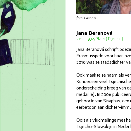
foto: Caspari
Jana Beranová
2 mei 1932, Plzen (Tsjechië)
Jana Beranová schrijft poëzi
Erasmusspeld voor haar inzet
2010 was ze stadsdichter v
Ook maakte ze naam als ver
Kundera en veel Tsjechische
onderscheiding kreeg van de
medaille). In 2008 publiceerd
geboorte van Sisyphus, een
eerbetoon aan dichter-immu
Ooit als vluchtelinge met h
Tsjecho-Slowakije in Nederla