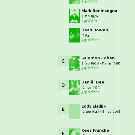
3 gedichten
Mark Boninsegna
4 sep 1976
3 gedichten
Dean Bowen
1984
3 gedichten
Salomon Cohen
C
2 feb 1908 - 11 maa 1985
3 gedichten
Daniël Dee
D
12 nov 1975
3 gedichten
Eddy Elsdijk
E
12 sep 1943 - 8 nov 2018
Kees Francke
F