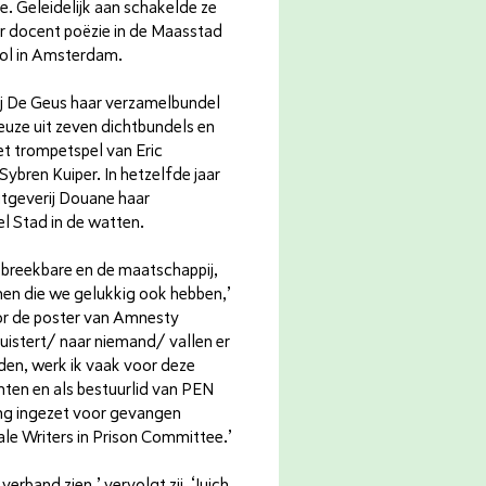
. Geleidelijk aan schakelde ze
aar docent poëzie in de Maasstad
ool in Amsterdam.
rij De Geus haar verzamelbundel
uze uit zeven dichtbundels en
et trompetspel van Eric
ybren Kuiper. In hetzelfde jaar
tgeverij Douane haar
l Stad in de watten.
t breekbare en de maatschappij,
en die we gelukkig ook hebben,’
voor de poster van Amnesty
luistert/ naar niemand/ vallen er
en, werk ik vaak voor deze
ten en als bestuurlid van PEN
ang ingezet voor gevangen
nale Writers in Prison Committee.’
verband zien,’ vervolgt zij. ‘Juich