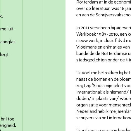
Rotterdam af in de economie
over op literatuur, was 18 j
en aan de Schrijversvaksch
k.
In 2011 verscheen bij uigeve
mel uit.
Werkboek 1983-2010, een ke
nieuw werk, inclusief dvd m
kaanglas
Vloeimans en animaties van S
bundelde de Rotterdamse ui
liegt.
stadsgedichten onder de tite
‘Ik voel me betrokken bij he
naast de bomen en de bloem
zegt zij. ‘Sinds mijn tekst 
International: als niemand/ 
doden/ in plaats van/ woord
organisatie voor mensenrech
Nederland heb ik me jarenl
schrijvers via het internatio
bril toe
righeid.
‘Ik wil poëzie graag in breder 