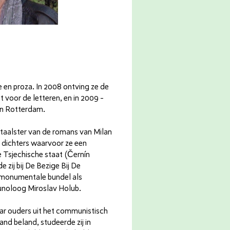
e en proza. In 2008 ontving ze de
 voor de letteren, en in 2009 -
an Rotterdam.
taalster van de romans van Milan
 dichters waarvoor ze een
 Tsjechische staat (Černín
e zij bij De Bezige Bij De
 monumentale bundel als
noloog Miroslav Holub.
aar ouders uit het communistisch
nd beland, studeerde zij in