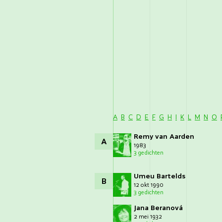
A
B
C
D
E
F
G
H
I
K
L
M
N
O
Remy van Aarden
A
1983
3 gedichten
Umeu Bartelds
B
12 okt 1990
3 gedichten
Jana Beranová
2 mei 1932