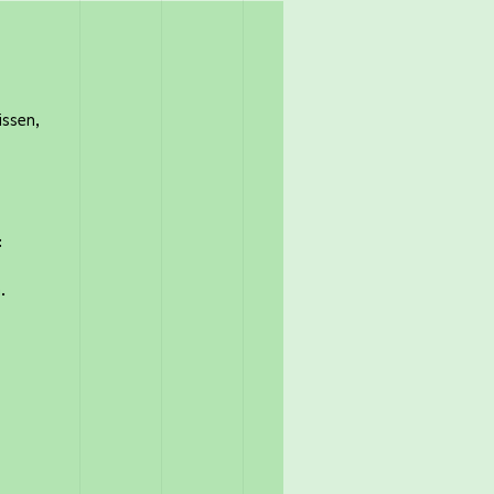
issen,
:
.