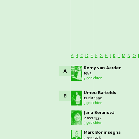
A
B
C
D
E
F
G
H
I
K
L
M
N
O
Remy van Aarden
A
1983
3 gedichten
Umeu Bartelds
B
12 okt 1990
3 gedichten
Jana Beranová
2 mei 1932
3 gedichten
Mark Boninsegna
4 sep 1976