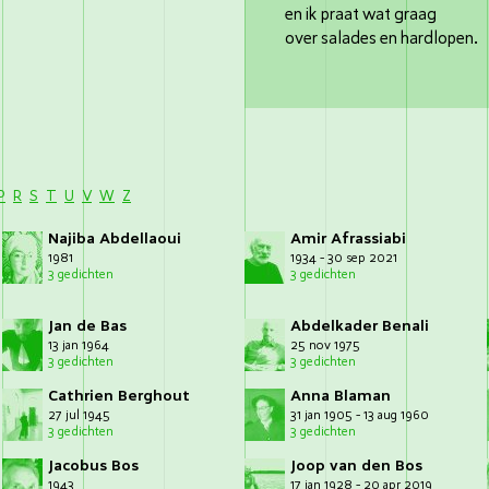
en ik praat wat graag
over salades en hardlopen.
P
R
S
T
U
V
W
Z
Najiba Abdellaoui
Amir Afrassiabi
1981
1934 - 30 sep 2021
3 gedichten
3 gedichten
Jan de Bas
Abdelkader Benali
13 jan 1964
25 nov 1975
3 gedichten
3 gedichten
Cathrien Berghout
Anna Blaman
27 jul 1945
31 jan 1905 - 13 aug 1960
3 gedichten
3 gedichten
Jacobus Bos
Joop van den Bos
1943
17 jan 1928 - 20 apr 2019