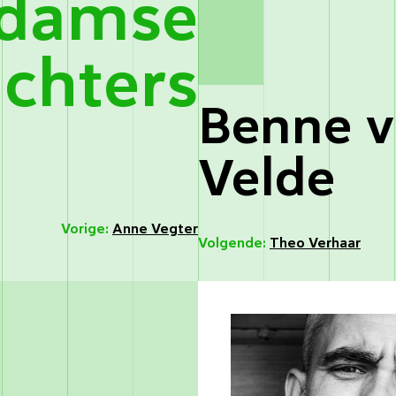
rdamse
ichters
Benne v
Velde
Vorige:
Anne Vegter
Volgende:
Theo Verhaar