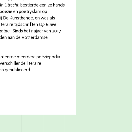
in Utrecht
, bestierde een 2e hands
poëzie en poetryslam op
ij De Kunstbende, en was als
iteraire tijdschriften
Op Ruwe
katau
. Sinds het najaar van 2017
onden aan de Rotterdamse
senteerde meerdere poëziepodia
erschillende literaire
gen gepubliceerd.