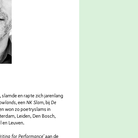
 slamde en rapte zich jarenlang
owlands
, een
NK Slam
, bij
De
 en won zo poetryslams in
erdam, Leiden, Den Bosch,
l en Leuven.
riting for Performance’
aan de