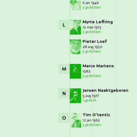
6 jan 1946
3 gedichten
Myrte Leffring
L
12 maa 1973
3 gedichten
Pieter Loef
28 aug 1950
3 gedichten
Marco Martens
M
1982
3 gedichten
Jeroen Naaktgeboren
N
5 aug 1977
1 gedicht
Tim O'tentic
O
12 jan 1963
3 gedichten