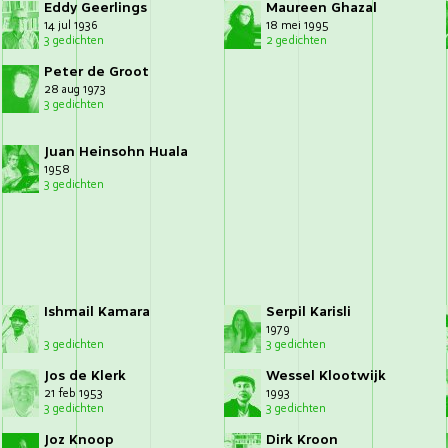
Eddy Geerlings
Maureen Ghazal
14 jul 1936
18 mei 1995
3 gedichten
2 gedichten
Peter de Groot
28 aug 1973
3 gedichten
Juan Heinsohn Huala
1958
3 gedichten
Ishmail Kamara
Serpil Karisli
1979
3 gedichten
3 gedichten
Jos de Klerk
Wessel Klootwijk
21 feb 1953
1993
3 gedichten
3 gedichten
Joz Knoop
Dirk Kroon