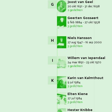
Joost van Geel
G
20 okt 1631 - 31 dec 1698
2 gedichten
Geerten Gossaert
9 feb 1884 - 27 okt 1958
3 gedichten
Niels Hansson
H
27 aug 1947 - 16 sep 2000
3 gedichten
Willem van Iependaal
I
24 maa 1891 - 23 okt 1970
2 gedichten
Karin van Kalmthout
K
9 jul 1984
3 gedichten
Elten Kiene
27 jul 1984
3 gedichten
Hester Knibbe