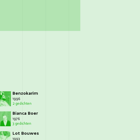
Benzokarim
1996
2 gedichten
Bianca Boer
1976
3 gedichten
Lot Bouwes
1993