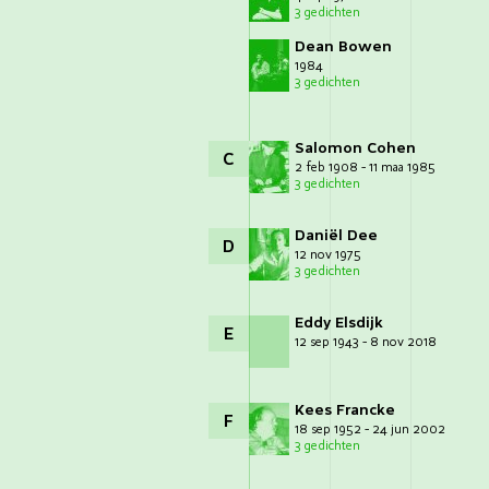
3 gedichten
Dean Bowen
1984
3 gedichten
Salomon Cohen
C
2 feb 1908 - 11 maa 1985
3 gedichten
Daniël Dee
D
12 nov 1975
3 gedichten
Eddy Elsdijk
E
12 sep 1943 - 8 nov 2018
Kees Francke
F
18 sep 1952 - 24 jun 2002
3 gedichten