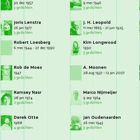
30 dec 1957
9 mei 1946
3 gedichten
3 gedichten
Joris Lenstra
J. H. Leopold
26 jan 1977
11 mei 1865 - 21 jun 1925
3 gedichten
3 gedichten
Robert Loesberg
Kim Longwood
6 mei 1944 - 27 dec 1990
1990
3 gedichten
Rob de Moes
A. Moonen
1947
28 aug 1937 - 12 jan 2007
3 gedichten
Ramsey Nasr
Marco Nijmeijer
28 jan 1974
9 sep 1964
2 gedichten
3 gedichten
Derek Otte
Jan Oudenaarden
1988
26 mei 1943
4 gedichten
3 gedichten