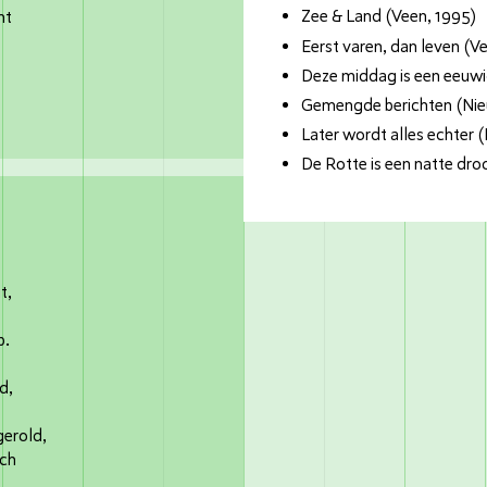
Zee & Land (Veen, 1995)
ht
Eerst varen, dan leven (V
Deze middag is een eeuwi
Gemengde berichten (Ni
Later wordt alles echter
De Rotte is een natte dr
t,
p.
d,
gerold,
sch