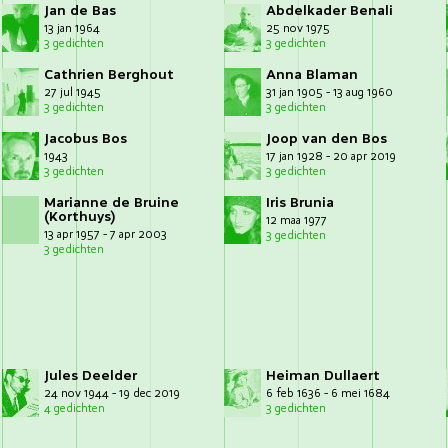
Jan de Bas
Abdelkader Benali
13 jan 1964
25 nov 1975
3 gedichten
3 gedichten
Cathrien Berghout
Anna Blaman
27 jul 1945
31 jan 1905 - 13 aug 1960
3 gedichten
3 gedichten
Jacobus Bos
Joop van den Bos
1943
17 jan 1928 - 20 apr 2019
3 gedichten
3 gedichten
Marianne de Bruine
Iris Brunia
(Korthuys)
12 maa 1977
13 apr 1957 - 7 apr 2003
3 gedichten
3 gedichten
Jules Deelder
Heiman Dullaert
24 nov 1944 - 19 dec 2019
6 feb 1636 - 6 mei 1684
4 gedichten
3 gedichten