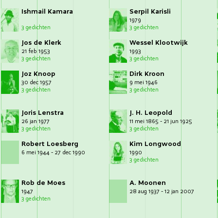
Ishmail Kamara
Serpil Karisli
1979
3 gedichten
3 gedichten
Jos de Klerk
Wessel Klootwijk
21 feb 1953
1993
3 gedichten
3 gedichten
Joz Knoop
Dirk Kroon
30 dec 1957
9 mei 1946
3 gedichten
3 gedichten
Joris Lenstra
J. H. Leopold
26 jan 1977
11 mei 1865 - 21 jun 1925
3 gedichten
3 gedichten
Robert Loesberg
Kim Longwood
6 mei 1944 - 27 dec 1990
1990
3 gedichten
Rob de Moes
A. Moonen
1947
28 aug 1937 - 12 jan 2007
3 gedichten