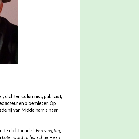
r, dichter, columnist, publicist,
redacteur en bloemlezer. Op
isde hij van Middelharnis naar
eerste dicht­bundel,
Een vliegtuig
n
Later wordt alles echter – een