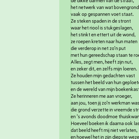
de dikke darmen van de straat,
het netwerk van wat bovengron
vaak op gespannen voet staat.
Ze steken spaden in de stront
waar het riool is stukgeslagen,
het stinkt en ettert uit de wond,
ze roepen kreten naar hun maten
die verderop in net zo’n put
met hun gereedschap staan te ro
Alles, zegt men, heeft zijn nut,
en zeker dit, en zelfs mijn loeren.
Ze houden mijn gedachten vast
tussen het beeld van hun geploet
en de wereld van mijn boekenkas
Ze herinneren me aan vroeger,
aan jou, toen jij zo’n werkman wa
die grond verzette in vreemde st
en ’s avonds doodmoe thuiskwam
Hoeveel boeken ik daarna ook las
dat beeld heeft mij niet verlaten,
en hoewel het in zijn diepste wez