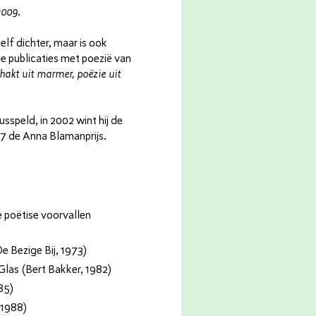
2009
.
zelf dichter, maar is ook
e publicaties met poezië van
akt uit marmer, poëzie uit
sspeld, in 2002 wint hij de
07 de Anna Blamanprijs.
 poëtise voorvallen
e Bezige Bij, 1973)
Glas (Bert Bakker, 1982)
85)
 1988)