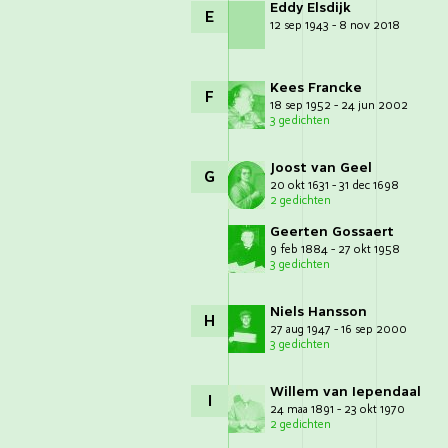
Eddy Elsdijk
E
12 sep 1943 - 8 nov 2018
Kees Francke
F
18 sep 1952 - 24 jun 2002
3 gedichten
Joost van Geel
G
20 okt 1631 - 31 dec 1698
2 gedichten
Geerten Gossaert
9 feb 1884 - 27 okt 1958
3 gedichten
Niels Hansson
H
27 aug 1947 - 16 sep 2000
3 gedichten
Willem van Iependaal
I
24 maa 1891 - 23 okt 1970
2 gedichten