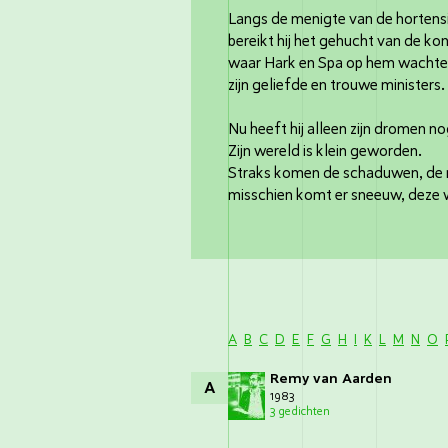
Langs de menigte van de hortens
bereikt hij het gehucht van de kon
waar Hark en Spa op hem wachte
zijn geliefde en trouwe ministers.
Nu heeft hij alleen zijn dromen no
Zijn wereld is klein geworden.
Straks komen de schaduwen, de 
misschien komt er sneeuw, deze w
A
B
C
D
E
F
G
H
I
K
L
M
N
O
Remy van Aarden
A
1983
3 gedichten