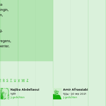
ia
ingin,
n,
g.
regens,
inter.
P
R
S
T
U
V
W
Z
Najiba Abdellaoui
Amir Afrassiabi
1981
1934 - 30 sep 2021
3 gedichten
3 gedichten