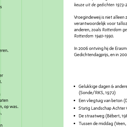
keuze uit de gedichten 1973-
ds
Vroegindeweij is niet alleen 
verantwoordelijk voor talloz
anderen, zoals
Rotterdam geh
Rotterdam 1940-1990.
In 2006 ontving hij de Erasmu
eren.
Gedichtendagprijs, en in 20
er
t.
Gelukkige dagen & andere
(Sonde/RKS, 1972)
s
raten
Een vliegtuig van beton (D
, op was.
Statig Landschap Achter 
,
De straatweg (Bébert, 19
Tussen de middag (Veen,
en