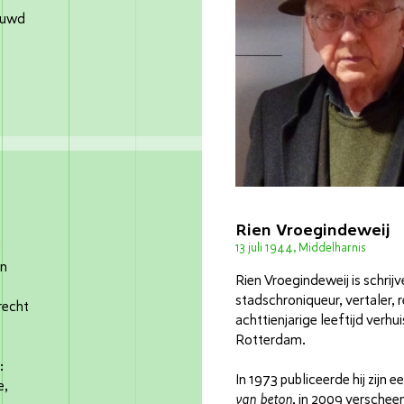
ouwd
Rien Vroegindeweij
d
13 juli 1944, Middelharnis
en
Rien Vroegindeweij is schrijve
stadschroniqueur, vertaler, 
recht
achttienjarige leeftijd verhu
Rotterdam.
:
In 1973 publi­ceerde hij zijn 
e,
van beton
, in 2009 verschee