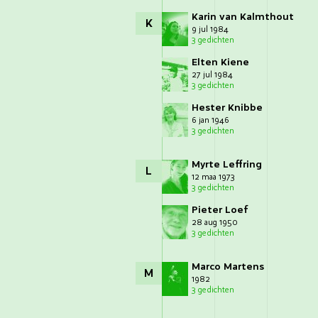
Karin van Kalmthout
K
9 jul 1984
3 gedichten
Elten Kiene
27 jul 1984
3 gedichten
Hester Knibbe
6 jan 1946
3 gedichten
Myrte Leffring
L
12 maa 1973
3 gedichten
Pieter Loef
28 aug 1950
3 gedichten
Marco Martens
M
1982
3 gedichten