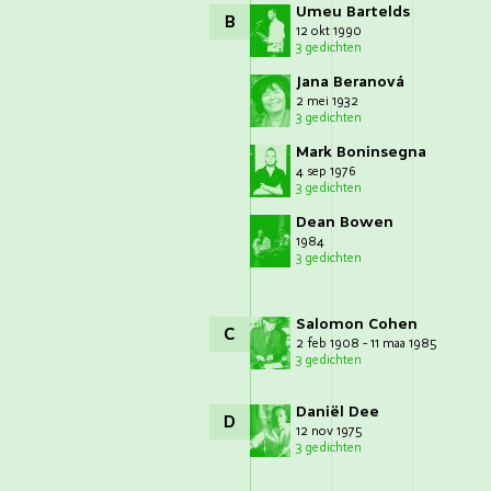
Umeu Bartelds
B
12 okt 1990
3 gedichten
Jana Beranová
2 mei 1932
3 gedichten
Mark Boninsegna
4 sep 1976
3 gedichten
Dean Bowen
1984
3 gedichten
Salomon Cohen
C
2 feb 1908 - 11 maa 1985
3 gedichten
Daniël Dee
D
12 nov 1975
3 gedichten