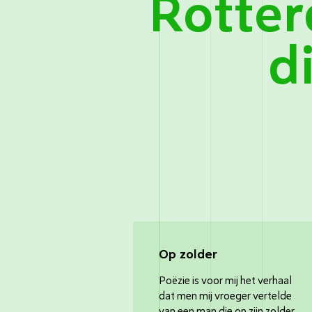
Rotte
d
Op zolder
Poëzie is voor mij het verhaal
dat men mij vroeger vertelde
van een man die op zijn zolder