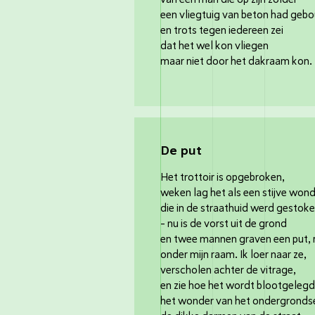
een vliegtuig van beton had geb
en trots tegen iedereen zei
dat het wel kon vliegen
maar niet door het dakraam kon.
De put
Het trottoir is opgebroken,
weken lag het als een stijve won
die in de straathuid werd gestok
- nu is de vorst uit de grond
en twee mannen graven een put, 
onder mijn raam. Ik loer naar ze,
verscholen achter de vitrage,
en zie hoe het wordt blootgelegd
het wonder van het ondergronds