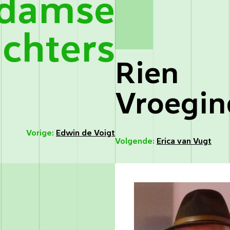
rdamse
ichters
Rien
Vroegin
Vorige:
Edwin de Voigt
Volgende:
Erica van Vugt