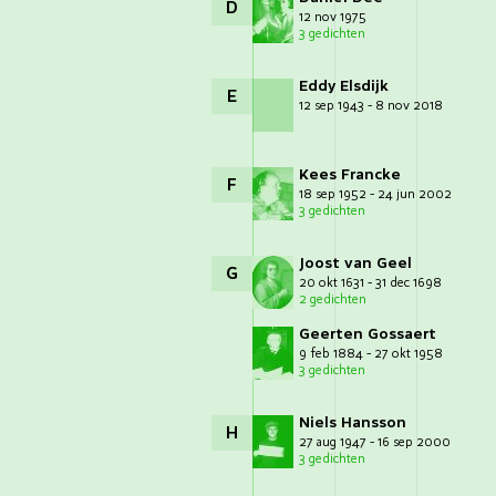
D
12 nov 1975
3 gedichten
Eddy Elsdijk
E
12 sep 1943 - 8 nov 2018
Kees Francke
F
18 sep 1952 - 24 jun 2002
3 gedichten
Joost van Geel
G
20 okt 1631 - 31 dec 1698
2 gedichten
Geerten Gossaert
9 feb 1884 - 27 okt 1958
3 gedichten
Niels Hansson
H
27 aug 1947 - 16 sep 2000
3 gedichten