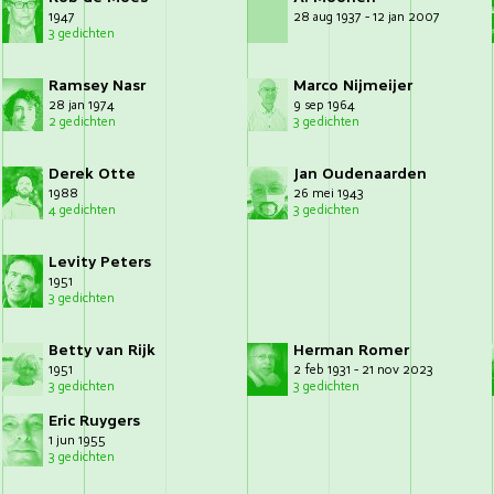
1947
28 aug 1937 - 12 jan 2007
3 gedichten
Ramsey Nasr
Marco Nijmeijer
28 jan 1974
9 sep 1964
2 gedichten
3 gedichten
Derek Otte
Jan Oudenaarden
1988
26 mei 1943
4 gedichten
3 gedichten
Levity Peters
1951
3 gedichten
Betty van Rijk
Herman Romer
1951
2 feb 1931 - 21 nov 2023
3 gedichten
3 gedichten
Eric Ruygers
1 jun 1955
3 gedichten