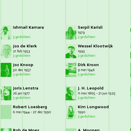
Ishmail Kamara
Serpil Karisli
1979
3 gedichten
3 gedichten
Jos de Klerk
Wessel Klootwijk
21 feb 1953
1993
3 gedichten
3 gedichten
Joz Knoop
Dirk Kroon
30 dec 1957
9 mei 1946
3 gedichten
3 gedichten
Joris Lenstra
J. H. Leopold
26 jan 1977
11 mei 1865 - 21 jun 1925
3 gedichten
3 gedichten
Robert Loesberg
Kim Longwood
6 mei 1944 - 27 dec 1990
1990
3 gedichten
Rob de Moes
A. Moonen