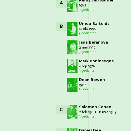
Remy van Aarden
A
1983
3 gedichten
Umeu Bartelds
B
12 okt 1990
3 gedichten
Jana Beranová
2 mei 1932
3 gedichten
Mark Boninsegna
4 sep 1976
3 gedichten
Dean Bowen
1984
3 gedichten
Salomon Cohen
C
2 feb 1908 - 11 maa 1985
3 gedichten
Daniël Dee