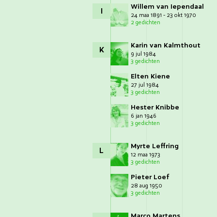
Willem van Iependaal
I
24 maa 1891 - 23 okt 1970
2 gedichten
Karin van Kalmthout
K
9 jul 1984
3 gedichten
Elten Kiene
27 jul 1984
3 gedichten
Hester Knibbe
6 jan 1946
3 gedichten
Myrte Leffring
L
12 maa 1973
3 gedichten
Pieter Loef
28 aug 1950
3 gedichten
Marco Martens