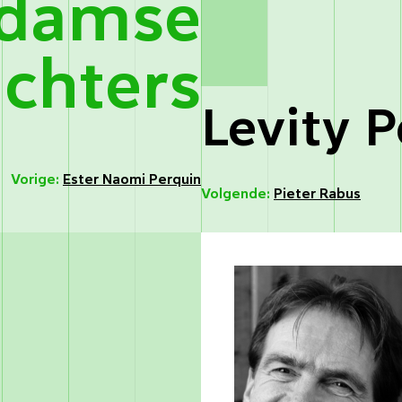
rdamse
ichters
Levity P
Vorige:
Ester Naomi Perquin
Volgende:
Pieter Rabus