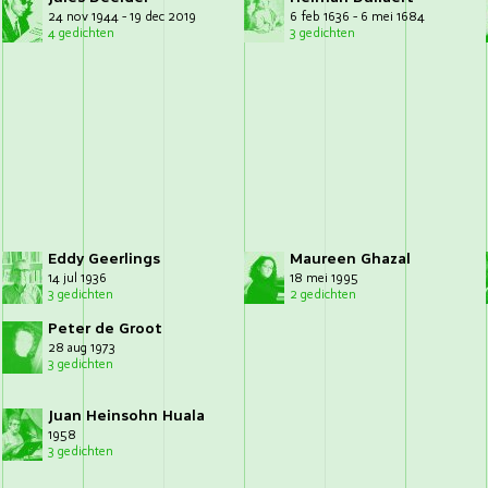
24 nov 1944 - 19 dec 2019
6 feb 1636 - 6 mei 1684
4 gedichten
3 gedichten
Eddy Geerlings
Maureen Ghazal
14 jul 1936
18 mei 1995
3 gedichten
2 gedichten
Peter de Groot
28 aug 1973
3 gedichten
Juan Heinsohn Huala
1958
3 gedichten