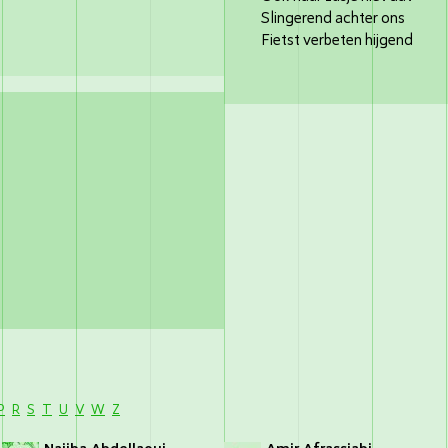
Slingerend achter ons
Fietst verbeten hijgend
P
R
S
T
U
V
W
Z