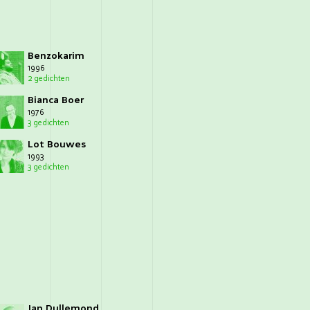
Benzokarim
1996
2 gedichten
Bianca Boer
1976
3 gedichten
Lot Bouwes
1993
3 gedichten
Jan Dullemond