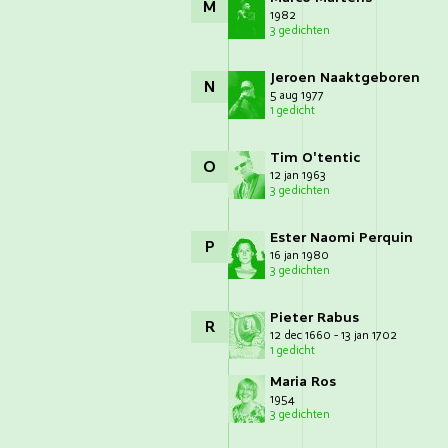
M
1982
3 gedichten
Jeroen Naaktgeboren
N
5 aug 1977
1 gedicht
Tim O'tentic
O
12 jan 1963
3 gedichten
Ester Naomi Perquin
P
16 jan 1980
3 gedichten
Pieter Rabus
R
12 dec 1660 - 13 jan 1702
1 gedicht
Maria Ros
1954
3 gedichten