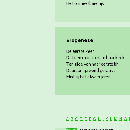
Het onmeetbare rijk
Erogenese
De eerste keer
Dat een man zo naar haar keek
Ten tijde van haar eerste bh
Daaraan gewend geraakt
Mist zij het alweer jaren
A
B
C
D
E
F
G
H
I
K
L
M
N
O