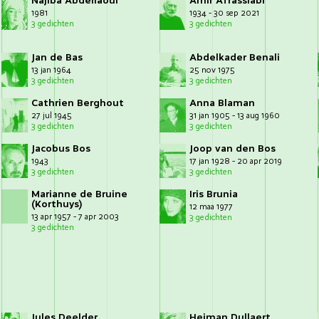
Najiba Abdellaoui
Amir Afrassiabi
1981
1934 - 30 sep 2021
3 gedichten
3 gedichten
Jan de Bas
Abdelkader Benali
13 jan 1964
25 nov 1975
3 gedichten
3 gedichten
Cathrien Berghout
Anna Blaman
27 jul 1945
31 jan 1905 - 13 aug 1960
3 gedichten
3 gedichten
Jacobus Bos
Joop van den Bos
1943
17 jan 1928 - 20 apr 2019
3 gedichten
3 gedichten
Marianne de Bruine
Iris Brunia
(Korthuys)
12 maa 1977
13 apr 1957 - 7 apr 2003
3 gedichten
3 gedichten
Jules Deelder
Heiman Dullaert