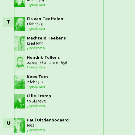
16 feb 1963
3 gedichten
Els van Teeffelen
T
1 feb 1945
3 gedichten
Machteld Teekens
12 jul 1959
3 gedichten
Hendrik Tollens
24 sep 1780 - 21 okt 1856
3 gedichten
Kees Torn
2 feb 1967
3 gedichten
Elfie Tromp
30 okt 1985
3 gedichten
Paul Uitdenbogaard
U
1962
3 gedichten