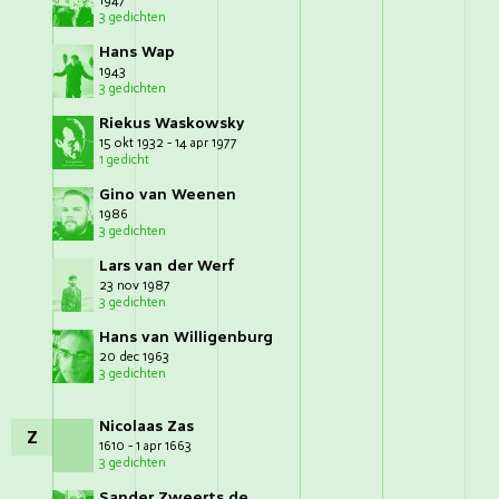
1947
3 gedichten
Hans Wap
1943
3 gedichten
Riekus Waskowsky
15 okt 1932 - 14 apr 1977
1 gedicht
Gino van Weenen
1986
3 gedichten
Lars van der Werf
23 nov 1987
3 gedichten
Hans van Willigenburg
20 dec 1963
3 gedichten
Nicolaas Zas
Z
1610 - 1 apr 1663
3 gedichten
Sander Zweerts de