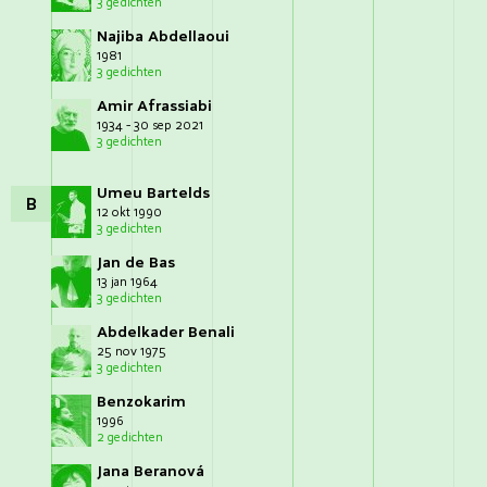
3 gedichten
Najiba Abdellaoui
1981
3 gedichten
Amir Afrassiabi
1934 - 30 sep 2021
3 gedichten
Umeu Bartelds
B
12 okt 1990
3 gedichten
Jan de Bas
13 jan 1964
3 gedichten
Abdelkader Benali
25 nov 1975
3 gedichten
Benzokarim
1996
2 gedichten
Jana Beranová