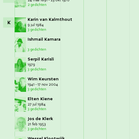
24 maa 1891 - 23 okt 1970
2 gedichten
Karin van Kalmthout
K
9 jul 1984
3 gedichten
Ishmail Kamara
3 gedichten
Serpil Karisli
1979
3 gedichten
Wim Keursten
1941 - 17 nov 2004
3 gedichten
Elten Kiene
27 jul 1984
3 gedichten
Jos de Klerk
21 feb 1953
3 gedichten
Wessel Klootwijk