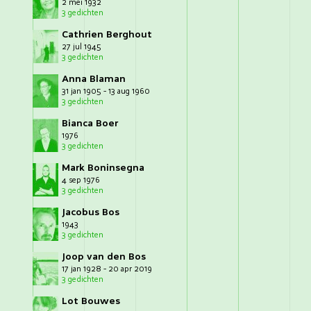
2 mei 1932
3 gedichten
Cathrien Berghout
27 jul 1945
3 gedichten
Anna Blaman
31 jan 1905 - 13 aug 1960
3 gedichten
Bianca Boer
1976
3 gedichten
Mark Boninsegna
4 sep 1976
3 gedichten
Jacobus Bos
1943
3 gedichten
Joop van den Bos
17 jan 1928 - 20 apr 2019
3 gedichten
Lot Bouwes