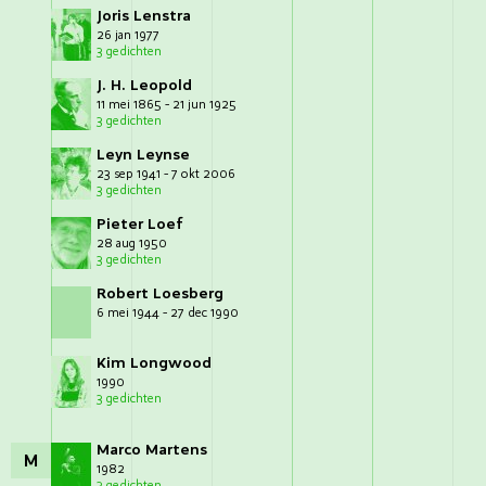
Joris Lenstra
26 jan 1977
3 gedichten
J. H. Leopold
11 mei 1865 - 21 jun 1925
3 gedichten
Leyn Leynse
23 sep 1941 - 7 okt 2006
3 gedichten
Pieter Loef
28 aug 1950
3 gedichten
Robert Loesberg
6 mei 1944 - 27 dec 1990
Kim Longwood
1990
3 gedichten
Marco Martens
M
1982
3 gedichten