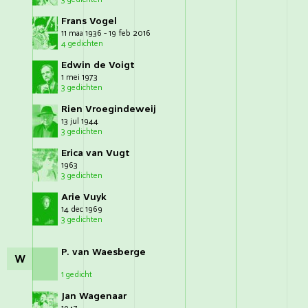
Frans Vogel
11 maa 1936 - 19 feb 2016
4 gedichten
Edwin de Voigt
1 mei 1973
3 gedichten
Rien Vroegindeweij
13 jul 1944
3 gedichten
Erica van Vugt
1963
3 gedichten
Arie Vuyk
14 dec 1969
3 gedichten
P. van Waesberge
W
1 gedicht
Jan Wagenaar