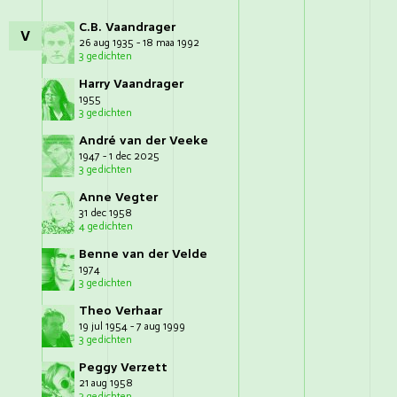
C.B. Vaandrager
V
26 aug 1935 - 18 maa 1992
3 gedichten
Harry Vaandrager
1955
3 gedichten
André van der Veeke
1947 - 1 dec 2025
3 gedichten
Anne Vegter
31 dec 1958
4 gedichten
Benne van der Velde
1974
3 gedichten
Theo Verhaar
19 jul 1954 - 7 aug 1999
3 gedichten
Peggy Verzett
21 aug 1958
3 gedichten