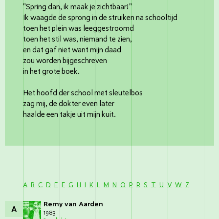
"Spring dan, ik maak je zichtbaar!"
Ik waagde de sprong in de struiken na schooltijd
toen het plein was leeggestroomd
toen het stil was, niemand te zien,
en dat gaf niet want mijn daad
zou worden bijgeschreven
in het grote boek.
Het hoofd der school met sleutelbos
zag mij, de dokter even later
haalde een takje uit mijn kuit.
A
B
C
D
E
F
G
H
I
K
L
M
N
O
P
R
S
T
U
V
W
Z
Remy van Aarden
A
1983