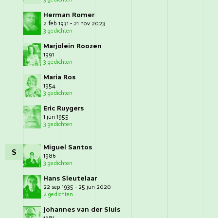
Herman Romer
2 feb 1931 - 21 nov 2023
3 gedichten
Marjolein Roozen
1991
3 gedichten
Maria Ros
1954
3 gedichten
Eric Ruygers
1 jun 1955
3 gedichten
Miguel Santos
S
1986
3 gedichten
Hans Sleutelaar
22 sep 1935 - 25 jun 2020
2 gedichten
Johannes van der Sluis