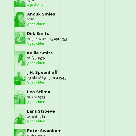
1981
2 gedichten
Anouk Smies
1975
3 gedichten
Dirk Smits
20 jun 1702 - 25 apr 1753
3 gedichten
Kellie Smits
15 feb 1976
3 gedichten
J.H. Speenhoff
23 okt 1869 - 3 maa 1945
3 gedichten
Leo Stilma
26 apr 1953
3 gedichten
Lans Stroeve
25 okt 1961
3 gedichten
Peter Swanborn