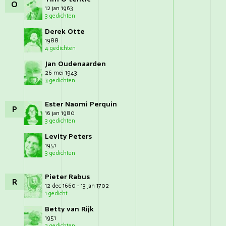
O
12 jan 1963
3 gedichten
Derek Otte
1988
4 gedichten
Jan Oudenaarden
26 mei 1943
3 gedichten
Ester Naomi Perquin
P
16 jan 1980
3 gedichten
Levity Peters
1951
3 gedichten
Pieter Rabus
R
12 dec 1660 - 13 jan 1702
1 gedicht
Betty van Rijk
1951
3 gedichten