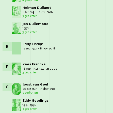
Heiman Dullaert
6 feb 1636 - 6 mei 1684
3 gedichten
Jan Dullemond
1952
3 gedichten
Eddy Elsdijk
E
12 sep 1943 - 8 nov 2018
Kees Francke
F
18 sep 1952 - 24 jun 2002
3 gedichten
Joost van Geel
G
20 okt 1631 - 31 dec 1698
2 gedichten
Eddy Geerlings
14 jul 1936
3 gedichten