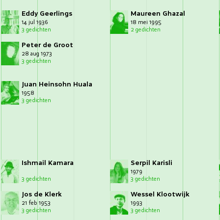
Eddy Geerlings
Maureen Ghazal
14 jul 1936
18 mei 1995
3 gedichten
2 gedichten
Peter de Groot
28 aug 1973
3 gedichten
Juan Heinsohn Huala
1958
3 gedichten
Ishmail Kamara
Serpil Karisli
1979
3 gedichten
3 gedichten
Jos de Klerk
Wessel Klootwijk
21 feb 1953
1993
3 gedichten
3 gedichten