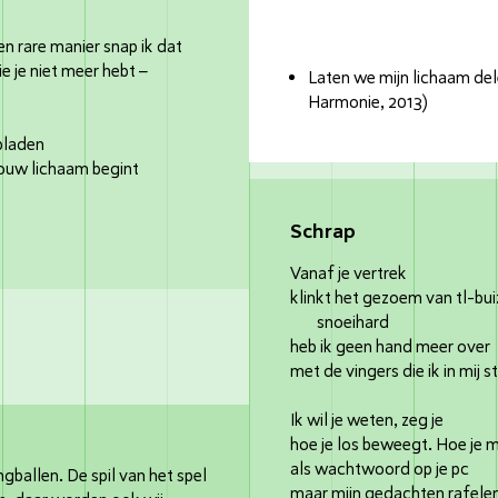
en rare manier snap ik dat
ie je niet meer hebt –
Laten we mijn lichaam del
Harmonie, 2013)
bladen
jouw lichaam begint
Schrap
Vanaf je vertrek
klinkt het gezoem van tl-bu
snoeihard
heb ik geen hand meer over
met de vingers die ik in mij s
Ik wil je weten, zeg je
hoe je los beweegt. Hoe je m
als wachtwoord op je pc
ballen. De spil van het spel
maar mijn gedachten rafele