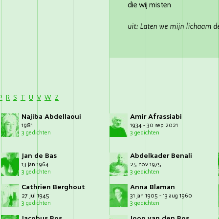
die wij misten
uit: Laten we mijn lichaam d
P
R
S
T
U
V
W
Z
Najiba Abdellaoui
Amir Afrassiabi
1981
1934 - 30 sep 2021
3 gedichten
3 gedichten
Jan de Bas
Abdelkader Benali
13 jan 1964
25 nov 1975
3 gedichten
3 gedichten
Cathrien Berghout
Anna Blaman
27 jul 1945
31 jan 1905 - 13 aug 1960
3 gedichten
3 gedichten
Jacobus Bos
Joop van den Bos