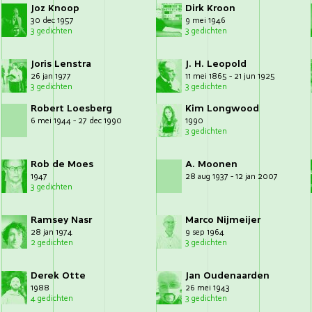
Joz Knoop
Dirk Kroon
30 dec 1957
9 mei 1946
3 gedichten
3 gedichten
Joris Lenstra
J. H. Leopold
26 jan 1977
11 mei 1865 - 21 jun 1925
3 gedichten
3 gedichten
Robert Loesberg
Kim Longwood
6 mei 1944 - 27 dec 1990
1990
3 gedichten
Rob de Moes
A. Moonen
1947
28 aug 1937 - 12 jan 2007
3 gedichten
Ramsey Nasr
Marco Nijmeijer
28 jan 1974
9 sep 1964
2 gedichten
3 gedichten
Derek Otte
Jan Oudenaarden
1988
26 mei 1943
4 gedichten
3 gedichten