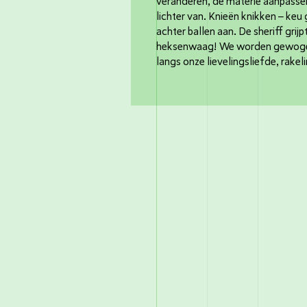
veranderen, de materie aanpasse
lichter van. Knieën knikken – keu 
achter ballen aan. De sheriff grijp
heksenwaag! We worden gewogen
langs onze lievelingsliefde, rakel