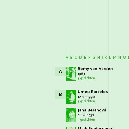
A
B
C
D
E
F
G
H
I
K
L
M
N
O
Remy van Aarden
A
1983
3 gedichten
Umeu Bartelds
B
12 okt 1990
3 gedichten
Jana Beranová
2 mei 1932
3 gedichten
Mark Boninsegna