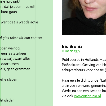
n je huid prikt
n, dat je adem treuzelt
d kunt gaan
jd want dat is wat de actie
d glas raken uit hun context
Iris Brunia
ebben we nog,
12 maart 1977
e keer
uit waar), want alles
Publiceerde in Hollands Maa
sen
Poëziekrant. Ontving van H
ixels, geen grammen
schrijversbeurs voor poëzie
el je slapen
Haar eerste dichtbundel ‘La
uit in 2013 en werd genomine
Werkt nu aan een tweede bu
Zie ook
www.irisbrunia.nl
ht glijden