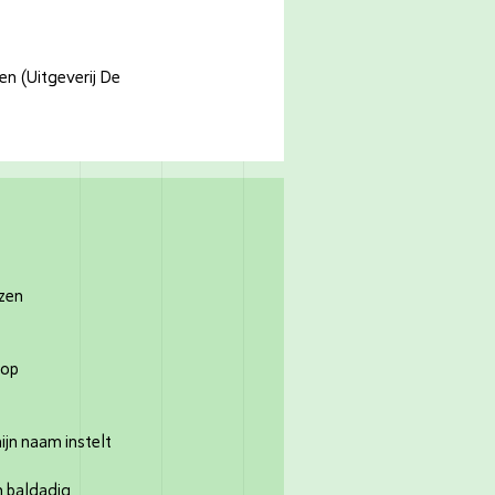
en (Uitgeverij De
izen
top
ijn naam instelt
n baldadig