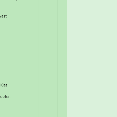
vast
Kies
voeten