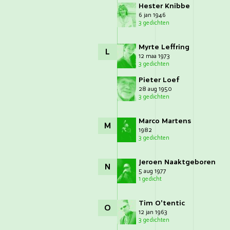
Hester Knibbe
6 jan 1946
3 gedichten
Myrte Leffring
L
12 maa 1973
3 gedichten
Pieter Loef
28 aug 1950
3 gedichten
Marco Martens
M
1982
3 gedichten
Jeroen Naaktgeboren
N
5 aug 1977
1 gedicht
Tim O'tentic
O
12 jan 1963
3 gedichten