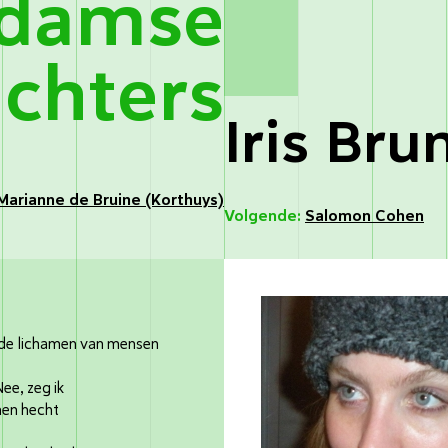
rdamse
ichters
Iris Bru
Marianne de Bruine (Korthuys)
Volgende:
Salomon Cohen
r de lichamen van mensen
Nee, zeg ik
men hecht