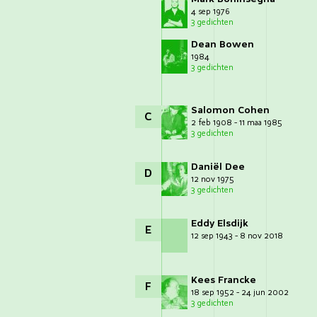
4 sep 1976
3 gedichten
Dean Bowen
1984
3 gedichten
Salomon Cohen
C
2 feb 1908 - 11 maa 1985
3 gedichten
Daniël Dee
D
12 nov 1975
3 gedichten
Eddy Elsdijk
E
12 sep 1943 - 8 nov 2018
Kees Francke
F
18 sep 1952 - 24 jun 2002
3 gedichten