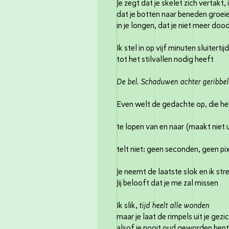
Je zegt dat je skelet zich vertakt, i
dat je botten naar beneden groeie
in je longen, dat je niet meer doo
Ik stel in op vijf minuten sluiterti
tot het stilvallen nodig heeft
De bel. Schaduwen achter geribbel
Even welt de gedachte op, die h
een laatst
te lopen van en naar (maakt niet 
daartus
telt niet: geen seconden, geen p
Je neemt de laatste slok en ik stre
Jij belooft dat je me zal missen
Ik slik,
tijd heelt alle wonden
maar je laat de rimpels uit je gezic
alsof je nooit oud geworden bent