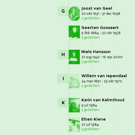
Joost van Geel
G
20 okt 1631 - 31 dec 1698
2 gedichten
Geerten Gossaert
9 feb 1884 - 27 okt 1958
3 gedichten
Niels Hansson
H
27 aug 1947 - 16 sep 2000
3 gedichten
Willem van Iependaal
I
24 maa 1891 - 23 okt 1970
2 gedichten
Karin van Kalmthout
K
9 jul 1984
3 gedichten
Elten Kiene
27 jul 1984
3 gedichten