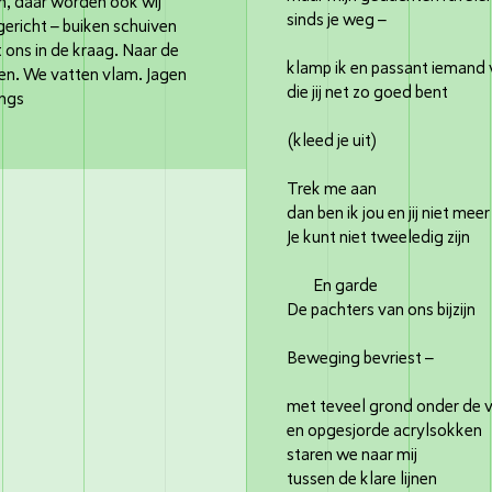
n, daar worden ook wij
sinds je weg –
gericht – buiken schuiven
t ons in de kraag. Naar de
klamp ik en passant iemand 
. We vatten vlam. Jagen
die jij net zo goed bent
ings
(kleed je uit)
Trek me aan
dan ben ik jou en jij niet meer
Je kunt niet tweeledig zijn
En garde
De pachters van ons bijzijn
Beweging bevriest – 
met teveel grond onder de 
en opgesjorde acrylsokken
staren we naar mij
tussen de klare lijnen