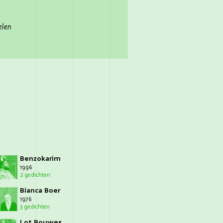
elen
Benzokarim
1996
2 gedichten
Bianca Boer
1976
3 gedichten
Lot Bouwes