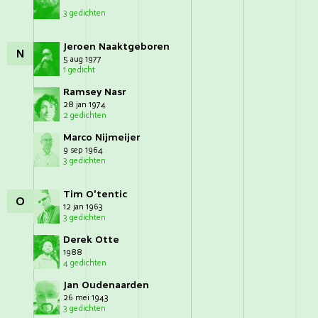
3 gedichten
Jeroen Naaktgeboren
N
5 aug 1977
1 gedicht
Ramsey Nasr
28 jan 1974
2 gedichten
Marco Nijmeijer
9 sep 1964
3 gedichten
Tim O'tentic
O
12 jan 1963
3 gedichten
Derek Otte
1988
4 gedichten
Jan Oudenaarden
26 mei 1943
3 gedichten