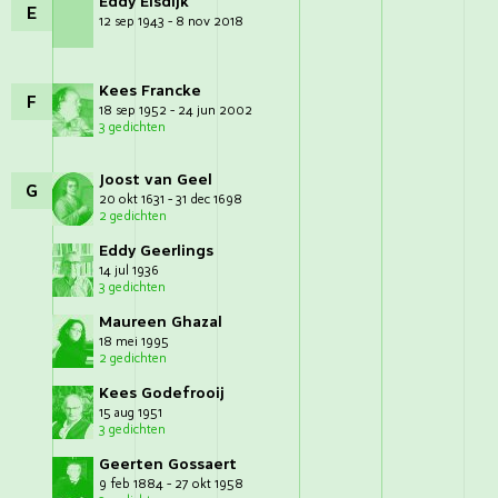
Eddy Elsdijk
E
12 sep 1943 - 8 nov 2018
Kees Francke
F
18 sep 1952 - 24 jun 2002
3 gedichten
Joost van Geel
G
20 okt 1631 - 31 dec 1698
2 gedichten
Eddy Geerlings
14 jul 1936
3 gedichten
Maureen Ghazal
18 mei 1995
2 gedichten
Kees Godefrooij
15 aug 1951
3 gedichten
Geerten Gossaert
9 feb 1884 - 27 okt 1958