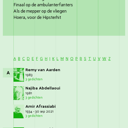
Finaal op de ambulanterfanters
Als de mepper op de vliegen
Hoera, voor de Hipsterhit
A
B
C
D
E
F
G
H
I
K
L
M
N
O
P
R
S
T
U
V
W
Z
Remy van Aarden
A
1983
3 gedichten
Najiba Abdellaoui
1981
3 gedichten
Amir Afrassiabi
1934 - 30 sep 2021
3 gedichten