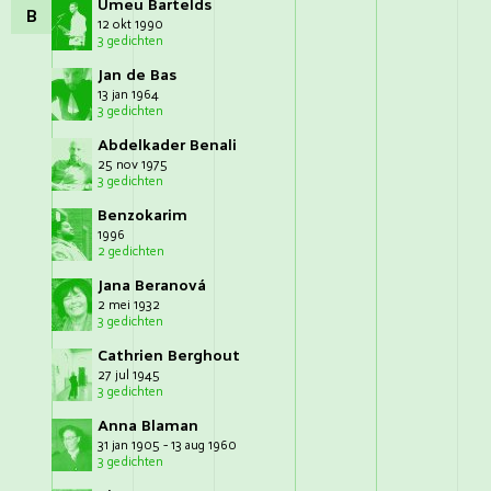
Umeu Bartelds
B
12 okt 1990
3 gedichten
Jan de Bas
13 jan 1964
3 gedichten
Abdelkader Benali
25 nov 1975
3 gedichten
Benzokarim
1996
2 gedichten
Jana Beranová
2 mei 1932
3 gedichten
Cathrien Berghout
27 jul 1945
3 gedichten
Anna Blaman
31 jan 1905 - 13 aug 1960
3 gedichten