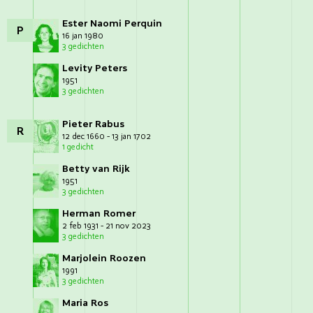
Ester Naomi Perquin
P
16 jan 1980
3 gedichten
Levity Peters
1951
3 gedichten
Pieter Rabus
R
12 dec 1660 - 13 jan 1702
1 gedicht
Betty van Rijk
1951
3 gedichten
Herman Romer
2 feb 1931 - 21 nov 2023
3 gedichten
Marjolein Roozen
1991
3 gedichten
Maria Ros