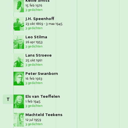
Kellie Smits
15 feb 1976
3 gedichten
J.H. Speenhoff
23 okt 1869 - 3 maa 1945
3 gedichten
Leo Stilma
26 apr 1953
3 gedichten
Lans Stroeve
25 okt 1961
3 gedichten
Peter Swanborn
16 feb 1963
3 gedichten
Els van Teeffelen
T
1 feb 1945
3 gedichten
Machteld Teekens
12 jul 1959
3 gedichten