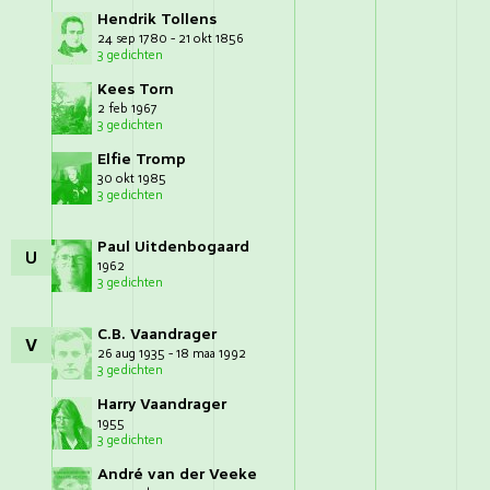
Hendrik Tollens
24 sep 1780 - 21 okt 1856
3 gedichten
Kees Torn
2 feb 1967
3 gedichten
Elfie Tromp
30 okt 1985
3 gedichten
Paul Uitdenbogaard
U
1962
3 gedichten
C.B. Vaandrager
V
26 aug 1935 - 18 maa 1992
3 gedichten
Harry Vaandrager
1955
3 gedichten
André van der Veeke