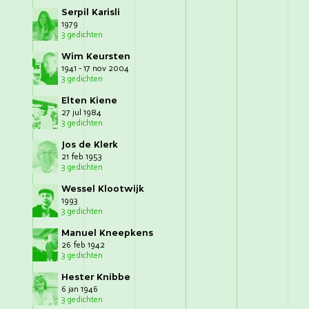
Serpil Karisli
1979
3 gedichten
Wim Keursten
1941 - 17 nov 2004
3 gedichten
Elten Kiene
27 jul 1984
3 gedichten
Jos de Klerk
21 feb 1953
3 gedichten
Wessel Klootwijk
1993
3 gedichten
Manuel Kneepkens
26 feb 1942
3 gedichten
Hester Knibbe
6 jan 1946
3 gedichten