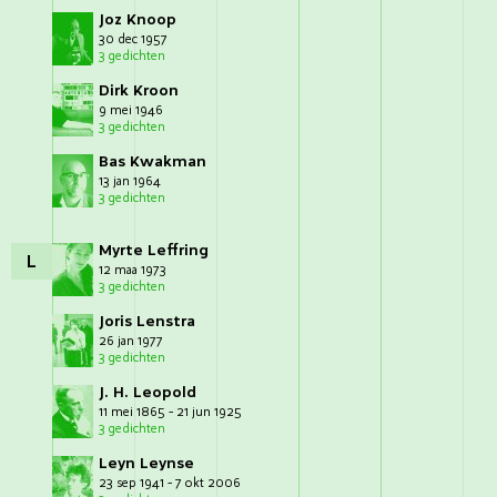
Joz Knoop
30 dec 1957
3 gedichten
Dirk Kroon
9 mei 1946
3 gedichten
Bas Kwakman
13 jan 1964
3 gedichten
Myrte Leffring
L
12 maa 1973
3 gedichten
Joris Lenstra
26 jan 1977
3 gedichten
J. H. Leopold
11 mei 1865 - 21 jun 1925
3 gedichten
Leyn Leynse
23 sep 1941 - 7 okt 2006