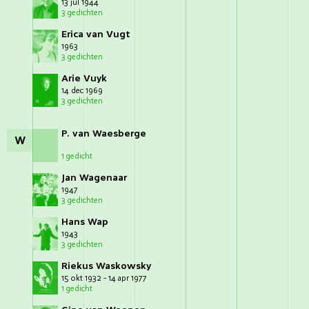
13 jul 1944
3 gedichten
Erica van Vugt
1963
3 gedichten
Arie Vuyk
14 dec 1969
3 gedichten
P. van Waesberge
W
1 gedicht
Jan Wagenaar
1947
3 gedichten
Hans Wap
1943
3 gedichten
Riekus Waskowsky
15 okt 1932 - 14 apr 1977
1 gedicht