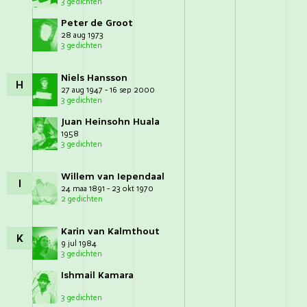
3 gedichten
Peter de Groot
28 aug 1973
3 gedichten
Niels Hansson
H
27 aug 1947 - 16 sep 2000
3 gedichten
Juan Heinsohn Huala
1958
3 gedichten
Willem van Iependaal
I
24 maa 1891 - 23 okt 1970
2 gedichten
Karin van Kalmthout
K
9 jul 1984
3 gedichten
Ishmail Kamara
3 gedichten