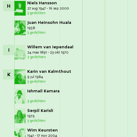
Niels Hansson
H
27 aug 1947 - 16 sep 2000
3 gedichten
Juan Heinsohn Huala
1958
3 gedichten
Willem van Iependaal
I
24 maa 1891 - 23 okt 1970
2 gedichten
Karin van Kalmthout
K
9 jul 1984
3 gedichten
Ishmail Kamara
3 gedichten
Serpil Karisli
1979
3 gedichten
Wim Keursten
1941 - 17 nov 2004