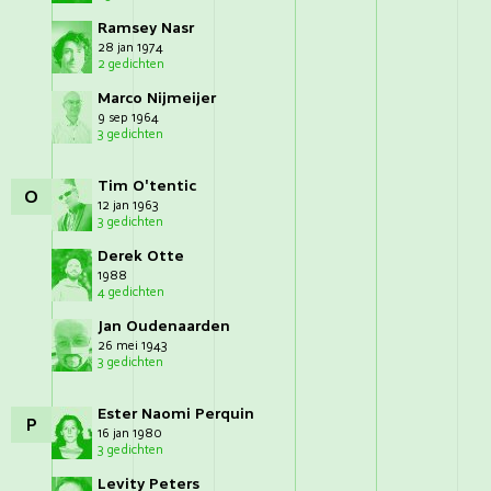
Ramsey Nasr
28 jan 1974
2 gedichten
Marco Nijmeijer
9 sep 1964
3 gedichten
Tim O'tentic
O
12 jan 1963
3 gedichten
Derek Otte
1988
4 gedichten
Jan Oudenaarden
26 mei 1943
3 gedichten
Ester Naomi Perquin
P
16 jan 1980
3 gedichten
Levity Peters