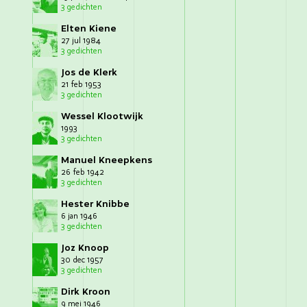
3 gedichten
Elten Kiene
27 jul 1984
3 gedichten
Jos de Klerk
21 feb 1953
3 gedichten
Wessel Klootwijk
1993
3 gedichten
Manuel Kneepkens
26 feb 1942
3 gedichten
Hester Knibbe
6 jan 1946
3 gedichten
Joz Knoop
30 dec 1957
3 gedichten
Dirk Kroon
9 mei 1946