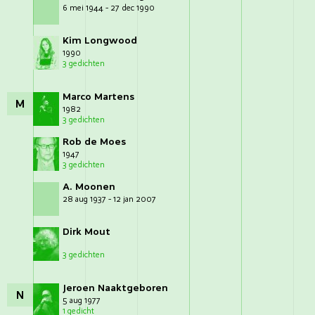
6 mei 1944 - 27 dec 1990
Kim Longwood
1990
3 gedichten
Marco Martens
M
1982
3 gedichten
Rob de Moes
1947
3 gedichten
A. Moonen
28 aug 1937 - 12 jan 2007
Dirk Mout
3 gedichten
Jeroen Naaktgeboren
N
5 aug 1977
1 gedicht