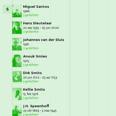
Miguel Santos
S
1986
3 gedichten
Hans Sleutelaar
22 sep 1935 - 25 jun 2020
2 gedichten
Johannes van der Sluis
1981
2 gedichten
Anouk Smies
1975
3 gedichten
Dirk Smits
20 jun 1702 - 25 apr 1753
3 gedichten
Kellie Smits
15 feb 1976
3 gedichten
J.H. Speenhoff
23 okt 1869 - 3 maa 1945
3 gedichten