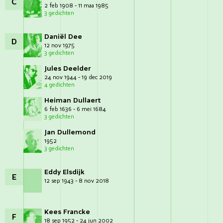
C
2 feb 1908 - 11 maa 1985
3 gedichten
Daniël Dee
D
12 nov 1975
3 gedichten
Jules Deelder
24 nov 1944 - 19 dec 2019
4 gedichten
Heiman Dullaert
6 feb 1636 - 6 mei 1684
3 gedichten
Jan Dullemond
1952
3 gedichten
Eddy Elsdijk
E
12 sep 1943 - 8 nov 2018
Kees Francke
F
18 sep 1952 - 24 jun 2002