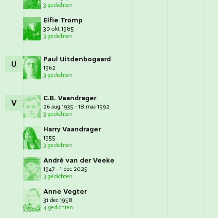
3 gedichten
Elfie Tromp
30 okt 1985
3 gedichten
Paul Uitdenbogaard
U
1962
3 gedichten
C.B. Vaandrager
V
26 aug 1935 - 18 maa 1992
3 gedichten
Harry Vaandrager
1955
3 gedichten
André van der Veeke
1947 - 1 dec 2025
3 gedichten
Anne Vegter
31 dec 1958
4 gedichten