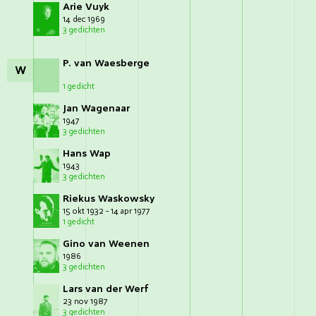
Arie Vuyk
14 dec 1969
3 gedichten
P. van Waesberge
W
1 gedicht
Jan Wagenaar
1947
3 gedichten
Hans Wap
1943
3 gedichten
Riekus Waskowsky
15 okt 1932 - 14 apr 1977
1 gedicht
Gino van Weenen
1986
3 gedichten
Lars van der Werf
23 nov 1987
3 gedichten