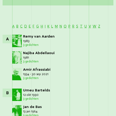
A
B
C
D
E
F
G
H
I
K
L
M
N
O
P
R
S
T
U
V
W
Z
Remy van Aarden
A
1983
3 gedichten
Najiba Abdellaoui
1981
3 gedichten
Amir Afrassiabi
1934 - 30 sep 2021
3 gedichten
Umeu Bartelds
B
12 okt 1990
3 gedichten
Jan de Bas
13 jan 1964
3 gedichten