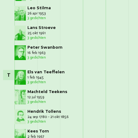
Leo Stilma
26 apr 1953
3 gedichten
Lans Stroeve
25 okt 1961
3 gedichten
Peter Swanborn
16 feb 1963
3 gedichten
Els van Teeffelen
T
1 feb 1945
3 gedichten
Machteld Teekens
12 jul 1959
3 gedichten
Hendrik Tollens
24 sep 1780 - 21 okt 1856
3 gedichten
Kees Torn
2 feb 1967