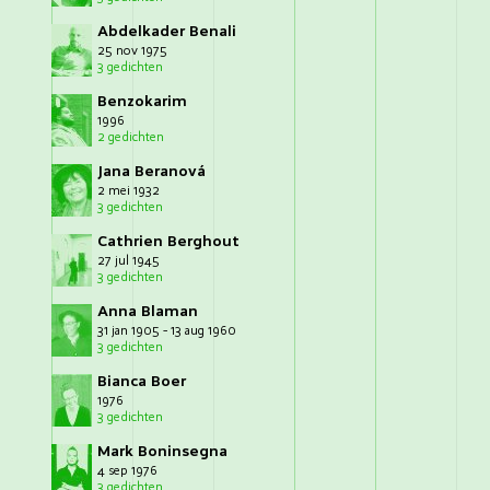
Abdelkader Benali
25 nov 1975
3 gedichten
Benzokarim
1996
2 gedichten
Jana Beranová
2 mei 1932
3 gedichten
Cathrien Berghout
27 jul 1945
3 gedichten
Anna Blaman
31 jan 1905 - 13 aug 1960
3 gedichten
Bianca Boer
1976
3 gedichten
Mark Boninsegna
4 sep 1976
3 gedichten